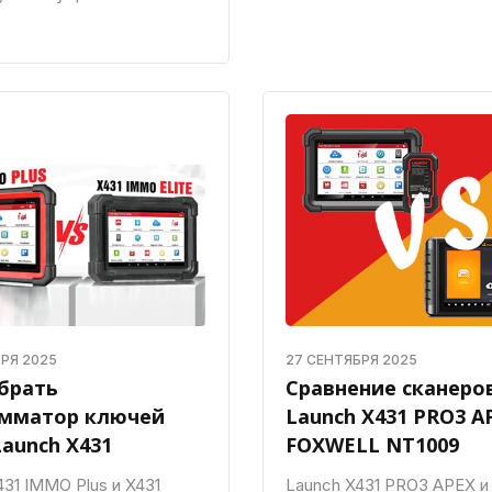
РЯ 2025
27 СЕНТЯБРЯ 2025
брать
Сравнение сканеро
амматор ключей
Launch X431 PRO3 A
aunch X431
FOXWELL NT1009
431 IMMO Plus и X431
Launch X431 PRO3 APEX и