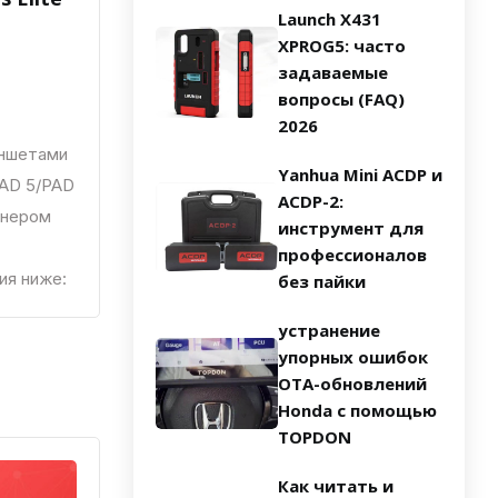
Launch X431
XPROG5: часто
задаваемые
вопросы (FAQ)
2026
аншетами
Yanhua Mini ACDP и
PAD 5/PAD
ACDP-2:
анером
инструмент для
профессионалов
ия ниже:
без пайки
устранение
упорных ошибок
OTA-обновлений
Honda с помощью
TOPDON
Как читать и