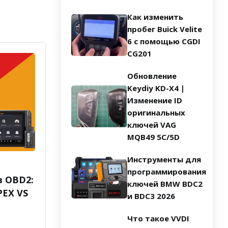
Как изменить
пробег Buick Velite
6 с помощью CGDI
CG201
Обновление
Keydiy KD-X4 |
Изменение ID
оригинальных
ключей VAG
MQB49 5C/5D
Инструменты для
программирования
в OBD2:
ключей BMW BDC2
PEX VS
и BDC3 2026
Что такое VVDI