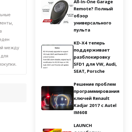
All-In-One Garage
Remote? Полный
льные
обзор
универсального
менты,
пульта
е
еден
KD-X4 теперь
ий между
поддерживает
 для
разблокировку
SFD1 для VW, Audi,
покупки.
SEAT, Porsche
Решение проблем
программирования
ключей Renault
Kadjar 2017 с Autel
IM608
LAUNCH