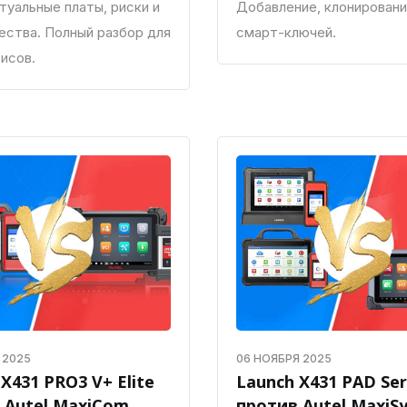
туальные платы, риски и
Добавление, клонировани
ства. Полный разбор для
смарт-ключей.
исов.
 2025
06 НОЯБРЯ 2025
X431 PRO3 V+ Elite
Launch X431 PAD Ser
 Autel MaxiCom
против Autel MaxiSys