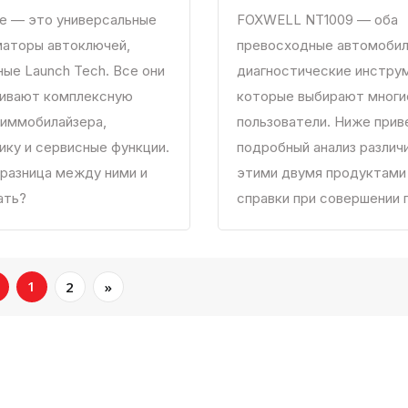
te — это универсальные
FOXWELL NT1009 — оба
аторы автоключей,
превосходные автомоби
ые Launch Tech. Все они
диагностические инстру
ивают комплексную
которые выбирают многи
иммобилайзера,
пользователи. Ниже прив
ику и сервисные функции.
подробный анализ различ
 разница между ними и
этими двумя продуктами
ать?
справки при совершении 
1
2
»