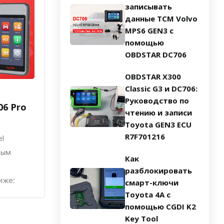
записывать
данные TCM Volvo
MPS6 GEN3 с
помощью
OBDSTAR DC706
OBDSTAR X300
Classic G3 и DC706:
Руководство по
06 Pro
чтению и записи
Toyota GEN3 ECU
R7F701216
el
вым
Как
разблокировать
иже:
смарт-ключи
Toyota 4A с
помощью CGDI K2
Key Tool