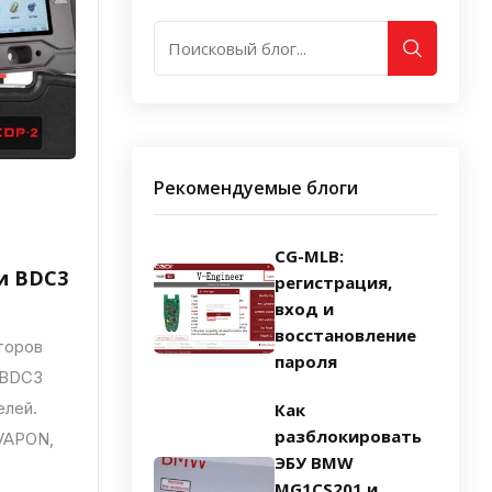
Рекомендуемые блоги
CG-MLB:
и BDC3
регистрация,
вход и
восстановление
торов
пароля
 BDC3
елей.
Как
разблокировать
 VAPON,
ЭБУ BMW
MG1CS201 и