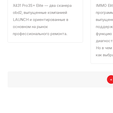
X431 Pro3S+ Elite — два сканера
IMMO Eli
obd2, выпущенные компанией
программ
LAUNCH и ориентированные в
выпущенн
основном на рынок
поддерж
профессионального ремонта.
функцию 
диагност
Но в чем
как выбр
«