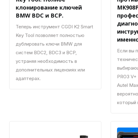
клонирование ключей
MK908P 
BMW BDC и BCP.
профе
диагно
Теперь инструмент CGDI K2 Smart
инстру
Key Tool позволяет полностью
именно
дублировать ключи BMW для
Если вы 
систем BDC2, BDC3 и BCP,
техничес
устраняя необходимость в
выбирающ
дополнительных лицензиях или
PRO3 V+ E
адаптерах.
Autel Max
вероятно
который 