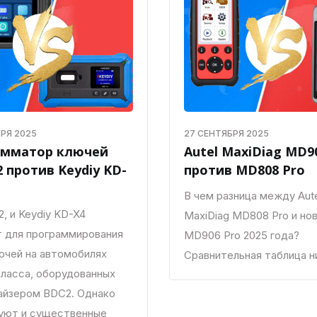
РЯ 2025
27 СЕНТЯБРЯ 2025
амматор ключей
Autel MaxiDiag MD9
2 против Keydiy KD-
против MD808 Pro
В чем разница между Aut
, и Keydiy KD-X4
MaxiDiag MD808 Pro и но
 для программирования
MD906 Pro 2025 года?
ючей на автомобилях
Сравнительная таблица н
асса, оборудованных
йзером BDC2. Однако
уют и существенные