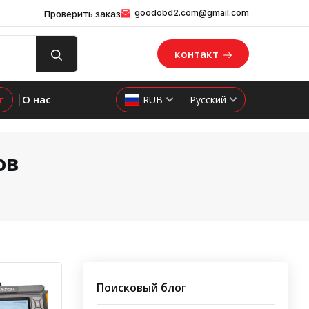
goodobd2.com@gmail.com
Проверить заказ
контакт
г
О нас
RUB
Русский
ов
Поисковый блог