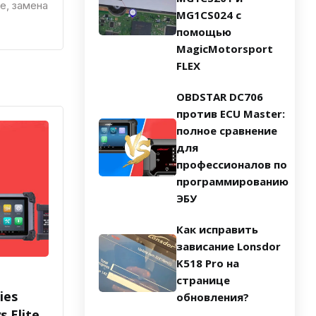
е, замена
MG1CS024 с
помощью
MagicMotorsport
FLEX
OBDSTAR DC706
против ECU Master:
полное сравнение
для
профессионалов по
программированию
ЭБУ
Как исправить
зависание Lonsdor
K518 Pro на
странице
ies
обновления?
 Elite