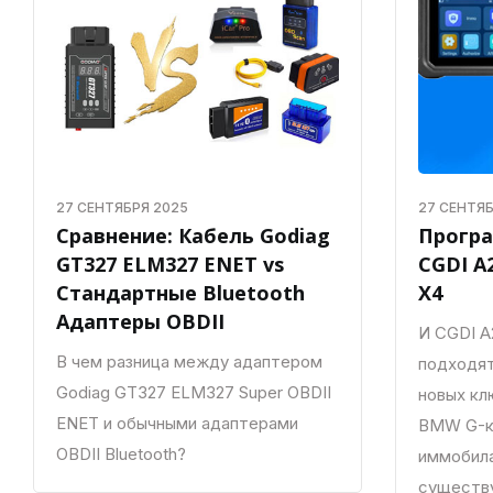
27 СЕНТЯБРЯ 2025
27 СЕНТЯБ
Сравнение: Кабель Godiag
Прогр
GT327 ELM327 ENET vs
CGDI A
Стандартные Bluetooth
X4
Адаптеры OBDII
И CGDI A2
В чем разница между адаптером
подходят
Godiag GT327 ELM327 Super OBDII
новых кл
ENET и обычными адаптерами
BMW G-кл
OBDII Bluetooth?
иммобила
существ