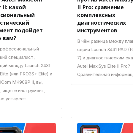
II: какой
II Pro: сравнение
ссиональный
комплексных
стический
диагностических
мент подойдет
инструментов
 вам?
В чём разница между пл
профессиональный
серии Launch X431 PAD (
кий специалист,
7) и диагностическим ск
ий между Launch X431
Autel MaxiSys Elite II Pro?
lite (или PRO3S+ Elite) и
Сравнительная информац
iCom MK908P II, вы,
, ищете инструмент,
не устареет.