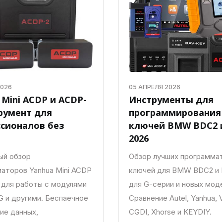
2026
05 АПРЕЛЯ 2026
 Mini ACDP и ACDP-
Инструменты для
трумент для
программирования
сионалов без
ключей BMW BDC2 
2026
ый обзор
Обзор лучших программа
аторов Yanhua Mini ACDP
ключей для BMW BDC2 и
 для работы с модулями
для G-серии и новых мод
 и другими. Беспаечное
Сравнение Autel, Yanhua,
ие данных,
CGDI, Xhorse и KEYDIY.