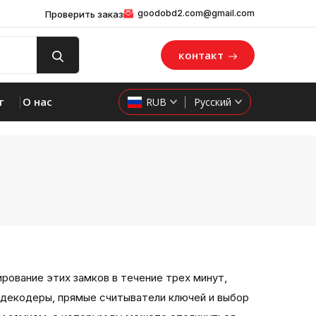
goodobd2.com@gmail.com
Проверить заказ
контакт
г
О нас
RUB
Русский
ирование этих замков в течение трех минут,
ы, декодеры, прямые считыватели ключей и выбор