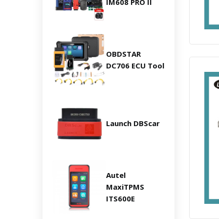
IM608 PRO II
OBDSTAR
DC706 ECU Tool
Launch DBScar
Autel
MaxiTPMS
ITS600E