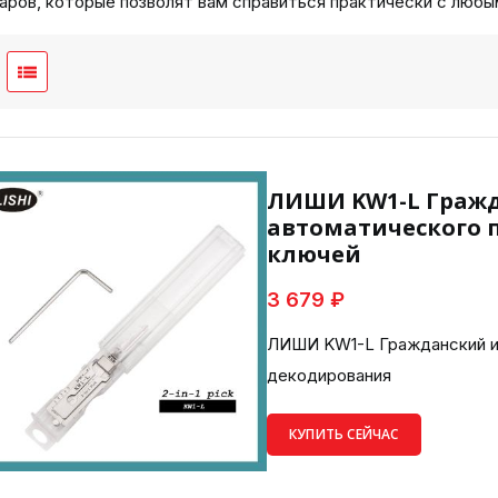
аров, которые позволят вам справиться практически с любы
ЛИШИ KW1-L Гражд
автоматического 
ключей
3 679 ₽
ЛИШИ KW1-L Гражданский и
декодирования
КУПИТЬ СЕЙЧАС