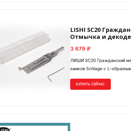
LISHI SC20 Граждан
Отмычка и декодер
3 679 ₽
ЛИШИ SC20 Гражданский инс
замков Schlage с L-образн
КУПИТЬ СЕЙЧАС