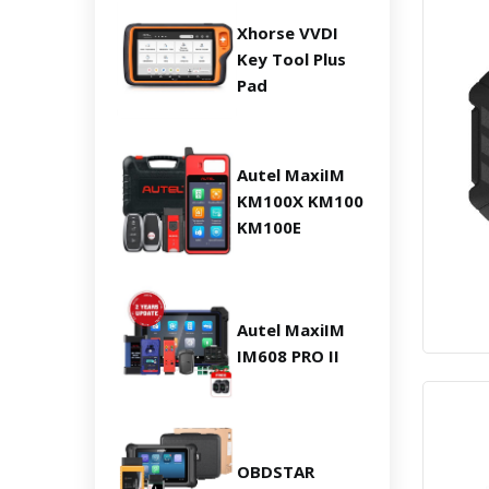
Xhorse VVDI
Key Tool Plus
Pad
Autel MaxiIM
KM100X KM100
KM100E
Autel MaxiIM
IM608 PRO II
OBDSTAR