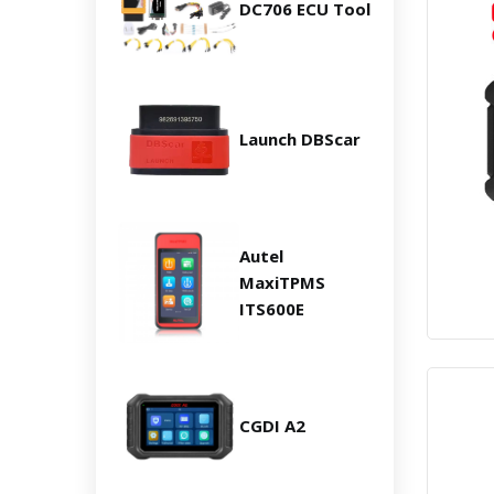
DC706 ECU Tool
Launch DBScar
Autel
MaxiTPMS
ITS600E
CGDI A2