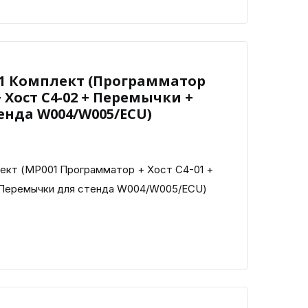
01 Комплект (Программатор
+ Хост C4-02 + Перемычки +
енда W004/W005/ECU)
ект (MP001 Программатор + Хост C4-01 +
 Перемычки для стенда W004/W005/ECU)