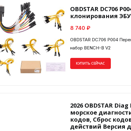
OBDSTAR DC706 P0
клонирования ЭБУ
8 740 ₽
OBDSTAR DC706 P004 Перем
набор BENCH-B V2
КУПИТЬ СЕЙЧАС
2026 OBDSTAR Diag
морское диагност
кодов, Сброс кодов
действий Версия 