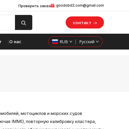
goodobd2.com@gmail.com
Проверить заказ
контакт
г
О нас
RUB
Русский
мобилей, мотоциклов и морских судов
лючая IMMO, повторную калибровку кластера,