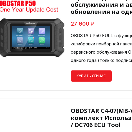
обслуживания и а
обновления на оди
27 600 ₽
OBDSTAR P50 FULL с функци
калибровки приборной панел
сервисного обслуживания O
одного года (только подписк
КУПИТЬ СЕЙЧАС
OBDSTAR C4-07(MB-
комплект Используе
/ DC706 ECU Tool