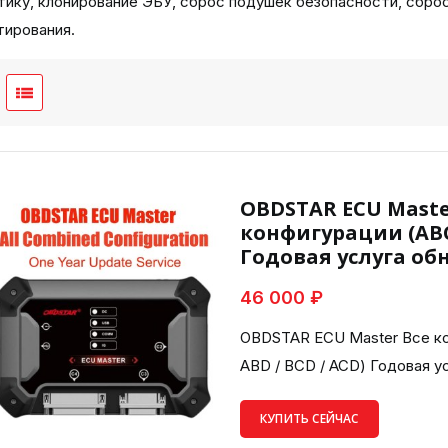
тику, клонирование ЭБУ, сброс подушек безопасности, сбро
тирования.
OBDSTAR ECU Mast
конфигурации (ABCD
Годовая услуга об
46 000 ₽
OBDSTAR ECU Master Все ко
ABD / BCD / ACD) Годовая у
КУПИТЬ СЕЙЧАС