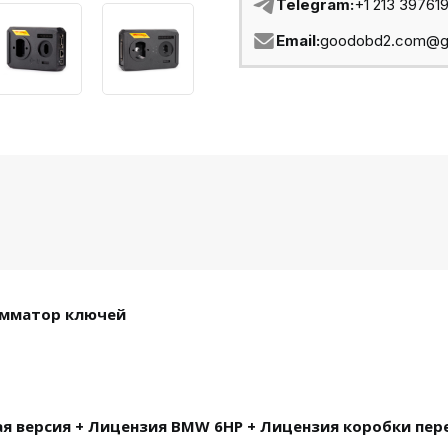
Telegram:
+1 213 39761
Email:
goodobd2.com@g
рамматор ключей
ая версия + Лицензия BMW 6HP + Лицензия коробки пер