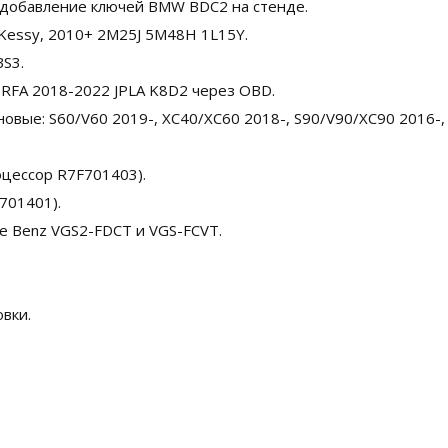
; добавление ключей BMW BDC2 на стенде.
Kessy, 2010+ 2M25J 5M48H 1L15Y.
S3.
 RFA 2018-2022 JPLA K8D2 через OBD.
новые: S60/V60 2019-, XC40/XC60 2018-, S90/V90/XC90 2016-,
оцессор R7F701403).
701401).
е Benz VGS2-FDCT и VGS-FCVT.
вки.