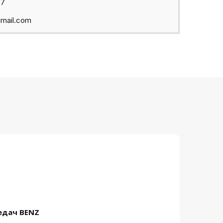
97
mail.com
едач BENZ