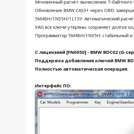
Мгновенный расчёт: вычисление 7-байтного
Обновление BMW CAS3+ через OBD: заверше
5M48H/1N35H/1L15Y: Автоматический расчё
VAG все ключи утеряны: сохраняет долгое к
Программатор 5M48H/1N35H: стабильный и
С лицензией [FN0050] - BMW BDC02 (G-се
Поддержка добавления ключей BMW BDC2 
Полностью автоматическая операция.
Интерфейс ПО: