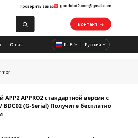
goodobd2.com@gmail.com
Проверить заказ
контакт
г
О нас
RUB
Русский
ammer
 APP2 APPRO2 стандартной версии с
BDC02 (G-Serial) Получите бесплатно
product 
и