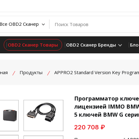
OBD2 Сканер Товары
OBD2 Сканер Бренды
Бло
вная
Продукты
APPRO2 Standard Version Key Progr
Программатор ключей
лицензией IMMO BMW 
product view
5 ключей BMW G сери
220 708 ₽