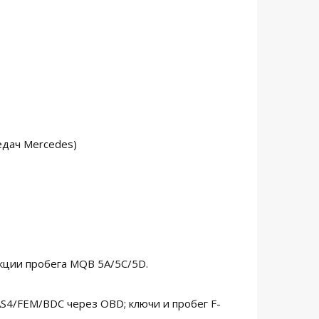
едач Mercedes)
кции пробега MQB 5A/5C/5D.
S4/FEM/BDC через OBD; ключи и пробег F-