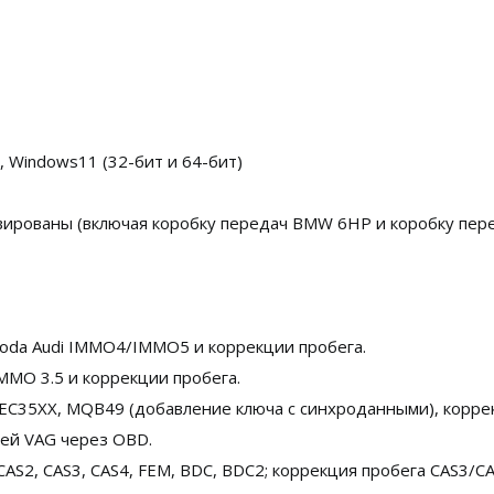
 Windows11 (32-бит и 64-бит)
вированы (включая коробку передач BMW 6HP и коробку пер
oda Audi IMMO4/IMMO5 и коррекции пробега.
MO 3.5 и коррекции пробега.
C35XX, MQB49 (добавление ключа с синхроданными), корре
лей VAG через OBD.
S2, CAS3, CAS4, FEM, BDC, BDC2; коррекция пробега CAS3/CA