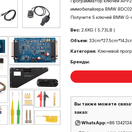
Программатор ключей APP2 
иммобилайзера BMW BDC02 (
Получите 5 ключей BMW G-
Вес:
2.6KG ( 5.73LB )
Объем:
33cm*27.5cm*14.2cm 
Категория:
Ключевой прог
Бренды:
Вы также можете связа
заказ:
WhatsApp:
+86 134213