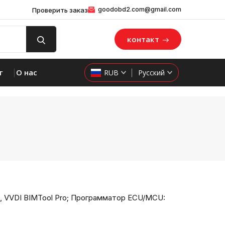
goodobd2.com@gmail.com
Проверить заказ
контакт
г
О нас
RUB
Русский
ol, VVDI BIMTool Pro; Программатор ECU/MCU: