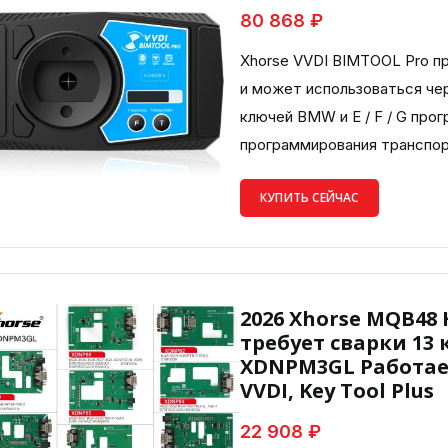
80 868 ₽
Xhorse VVDI BIMTOOL Pro п
и может использоваться чер
ключей BMW и E / F / G прог
программирования транспор
КУПИТЬ СЕЙЧАС
2026 Xhorse MQB48
требует сварки 13
XDNPM3GL Работае
VVDI, Key Tool Plus
22 908 ₽