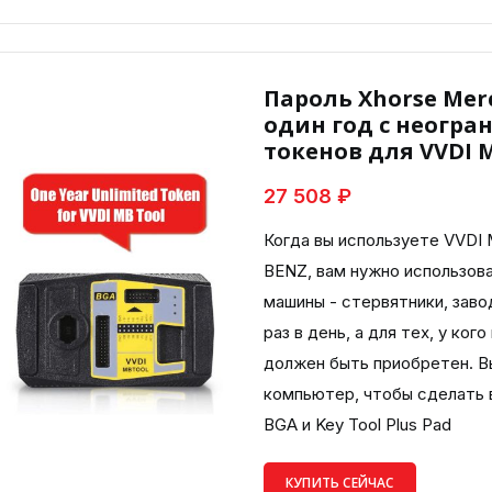
Пароль Xhorse Merc
один год с неогр
токенов для VVDI M
27 508 ₽
Когда вы используете VVDI
BENZ, вам нужно использова
машины - стервятники, заво
раз в день, а для тех, у ко
должен быть приобретен. В
компьютер, чтобы сделать 
BGA и Key Tool Plus Pad
КУПИТЬ СЕЙЧАС