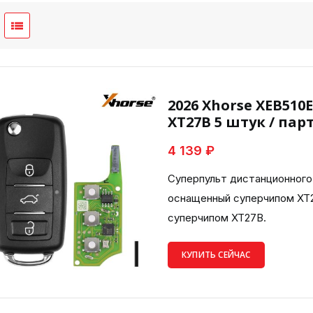
2026 Xhorse XEB510
XT27B 5 штук / пар
4 139 ₽
Суперпульт дистанционного 
оснащенный суперчипом XT2
суперчипом XT27B.
КУПИТЬ СЕЙЧАС