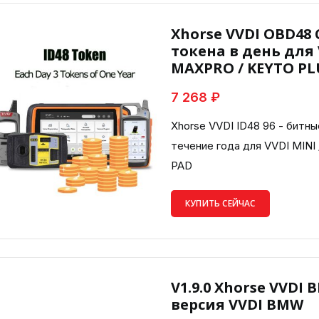
Xhorse VVDI OBD48 C
токена в день для 
MAXPRO / KEYTO PL
7 268 ₽
Xhorse VVDI ID48 96 - битны
течение года для VVDI MIN
PAD
КУПИТЬ СЕЙЧАС
V1.9.0 Xhorse VVDI
версия VVDI BMW