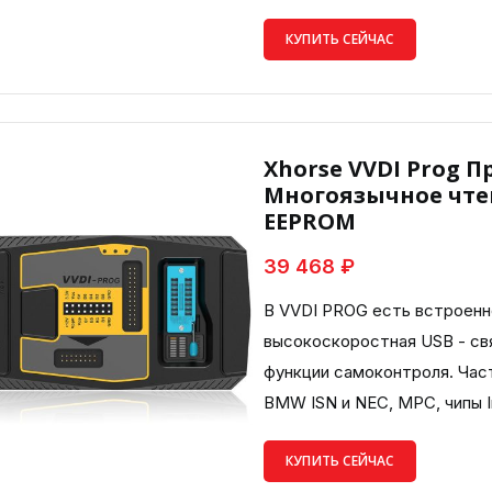
КУПИТЬ СЕЙЧАС
Xhorse VVDI Prog П
Многоязычное чте
EEPROM
39 468 ₽
В VVDI PROG есть встроенн
высокоскоростная USB - св
функции самоконтроля. Час
BMW ISN и NEC, MPC, чипы In
КУПИТЬ СЕЙЧАС