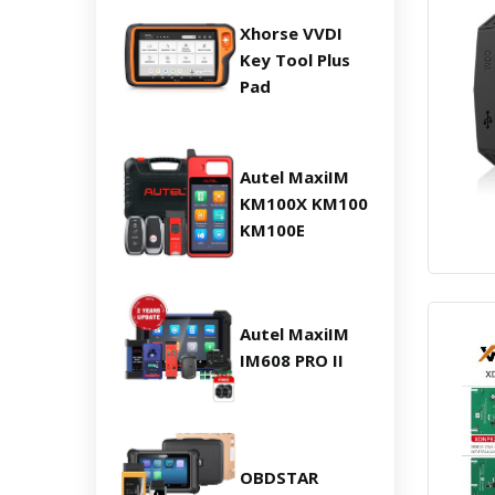
Xhorse VVDI
Key Tool Plus
Pad
Autel MaxiIM
KM100X KM100
KM100E
Autel MaxiIM
IM608 PRO II
OBDSTAR