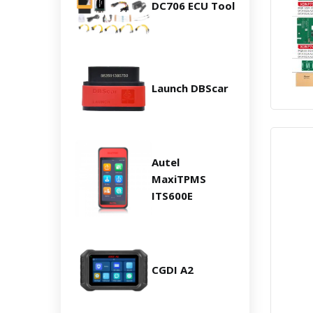
DC706 ECU Tool
Launch DBScar
Autel
MaxiTPMS
ITS600E
CGDI A2