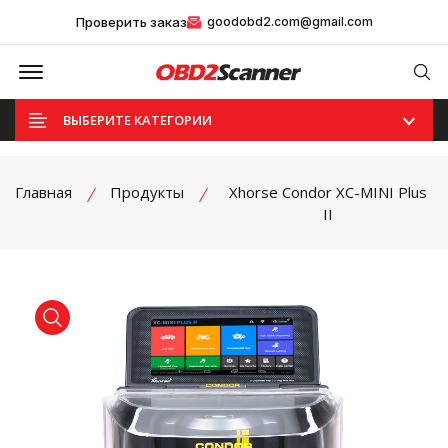
Проверить заказ
goodobd2.com@gmail.com
Offcanvas Menu Open
Se
ВЫБЕРИТЕ КАТЕГОРИИ
Главная
Продукты
Xhorse Condor XC-MINI Plus
II
product view