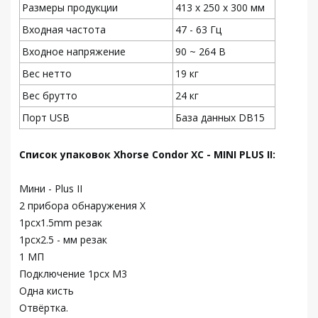
Размеры продукции
413 x 250 x 300 мм
Входная частота
47 - 63 Гц
Входное напряжение
90 ~ 264 В
Вес нетто
19 кг
Вес брутто
24 кг
Порт USB
База данных DB15
Список упаковок Xhorse Condor XC - MINI PLUS II:
Мини - Plus II
2 прибора обнаружения X
1pcx1.5mm резак
1pcx2.5 - мм резак
1 МП
Подключение 1pcx M3
Одна кисть
Отвёртка.