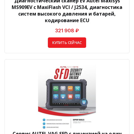
Диагностический сканер EV Autel Maxisys
MS909EV с MaxiFlash VCI / J2534, диагностика
систем высокого давления и батарей,
кодирование ECU
321 908 ₽
КУПИТЬ СЕЙЧАС
Сервис AUTEL VAG SFD с лицензией на один