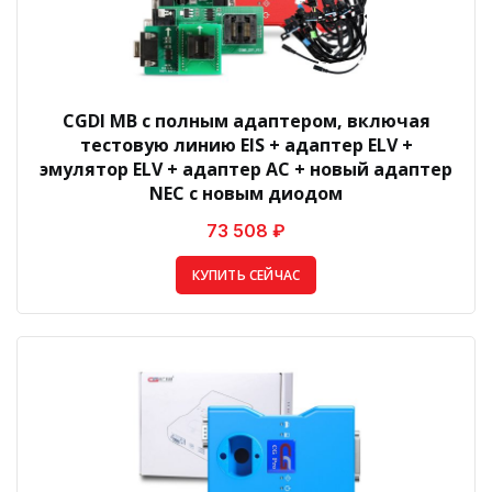
CGDI MB с полным адаптером, включая
тестовую линию EIS + адаптер ELV +
эмулятор ELV + адаптер AC + новый адаптер
NEC с новым диодом
73 508 ₽
КУПИТЬ СЕЙЧАС