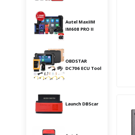
Autel MaxiIM
IM608 PRO II
OBDSTAR
DC706 ECU Tool
Launch DBScar