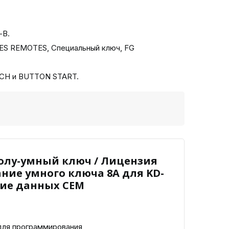
-B.
ES REMOTES, Специальный ключ, FG
TCH и BUTTON START.
 Полу-умный ключ / Лицензия
ние умного ключа 8A для KD-
ние данных CEM
для программирования