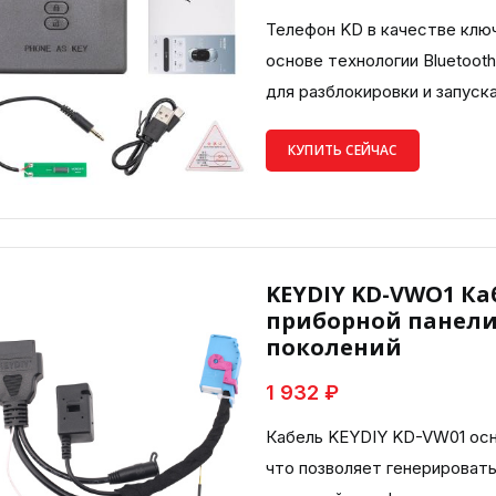
Телефон KD в качестве клю
основе технологии Bluetoot
для разблокировки и запуск
КУПИТЬ СЕЙЧАС
KEYDIY KD-VWO1 Ка
приборной панели V
поколений
1 932 ₽
Кабель KEYDIY KD-VW01 осн
что позволяет генерироват