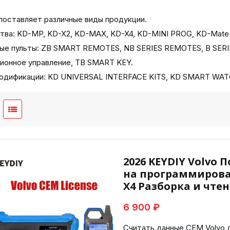
поставляет различные виды продукции.
тва: KD-MP, KD-X2, KD-MAX, KD-X4, KD-MINI PROG, KD-Mate
ые пульты: ZB SMART REMOTES, NB SERIES REMOTES, B SERI
ионное управление, TB SMART KEY.
одификации: KD UNIVERSAL INTERFACE KITS, KD SMART WA
2026 KEYDIY Volvo
на программирова
X4 Разборка и чте
6 900 ₽
Считать данные CEM Volvo 