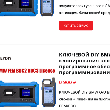
полуинтеллектуального и 8A
активация. Физический про
КУПИТЬ СЕЙЧАС
КЛЮЧЕВОЙ DIY BMW
клонирования клю
программное обес
программировани
6 900 ₽
КЛЮЧЕВОЙ DIY BMW G/U BD
ключей + Лицензия на прог
FEM/BDC