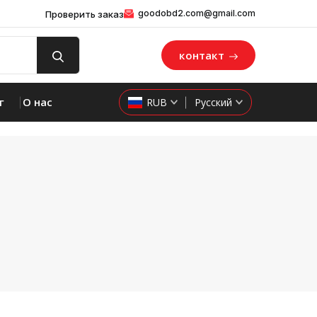
goodobd2.com@gmail.com
Проверить заказ
контакт
г
О нас
RUB
Русский