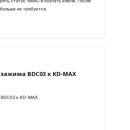
рять статус IMMO и обучать ключи. После
 больше не требуется.
 зажима BDC03 к KD-MAX
 BDC03 к KD-MAX