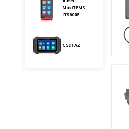
Autel
MaxiTPMS
ITS600E
CGDI A2