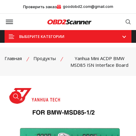
Проверить заказ
goodobd2.com@gmail.com
Offcanvas Menu Open
Se
ВЫБЕРИТЕ КАТЕГОРИИ
Главная
Продукты
Yanhua Mini ACDP BMW
MSD85 ISN Interface Board
product view