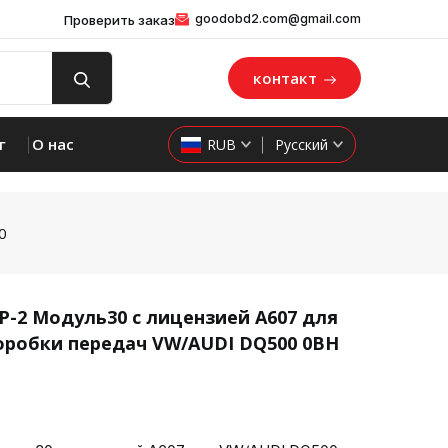
goodobd2.com@gmail.com
Проверить заказ
контакт
г
О нас
RUB
Русский
0
P-2 Модуль30 с лицензией A607 для
оробки передач VW/AUDI DQ500 0BH
product 