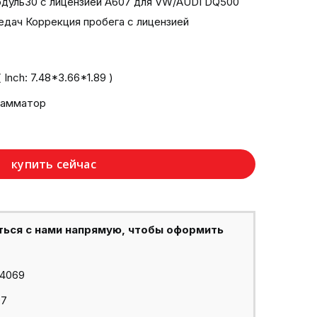
одуль30 с лицензией A607 для VW/AUDI DQ500
редач Коррекция пробега с лицензией
Inch: 7.48*3.66*1.89 )
рамматор
купить сейчас
ться с нами напрямую, чтобы оформить
44069
97