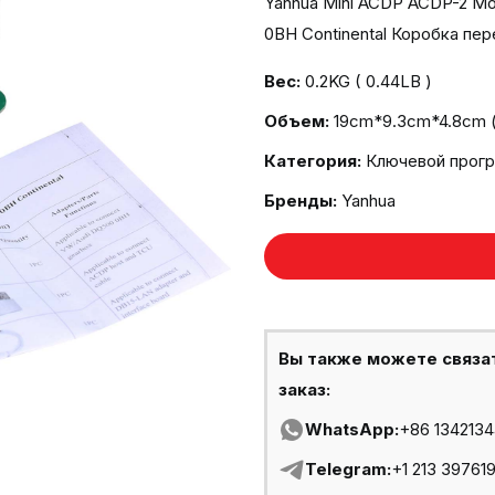
Yanhua Mini ACDP ACDP-2 М
0BH Continental Коробка пе
Вес:
0.2KG ( 0.44LB )
Объем:
19cm*9.3cm*4.8cm ( 
Категория:
Ключевой прог
Бренды:
Yanhua
Вы также можете связа
заказ:
WhatsApp:
+86 134213
Telegram:
+1 213 39761