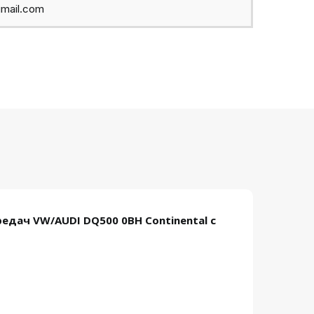
mail.com
едач VW/AUDI DQ500 0BH Continental с