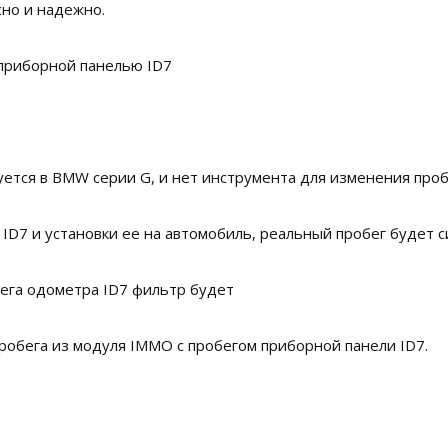
сно и надежно.
приборной панелью ID7
зуется в BMW серии G, и нет инструмента для изменения про
ID7 и установки ее на автомобиль, реальный пробег будет 
ега одометра ID7 фильтр будет
обега из модуля IMMO с пробегом приборной панели ID7.