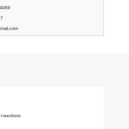
44069
97
mail.com
втомобиля.