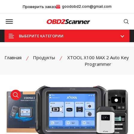
Проверить заказ
goodobd2.com@gmail.com
Offcanvas Menu Open
Se
ВЫБЕРИТЕ КАТЕГОРИИ
Главная
Продукты
XTOOL X100 MAX 2 Auto Key
Programmer
product view