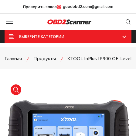
Проверить заказ
goodobd2.com@gmail.com
Offcanvas Menu Open
Se
ВЫБЕРИТЕ КАТЕГОРИИ
Главная
Продукты
XTOOL InPlus IP900 OE-Level
product view