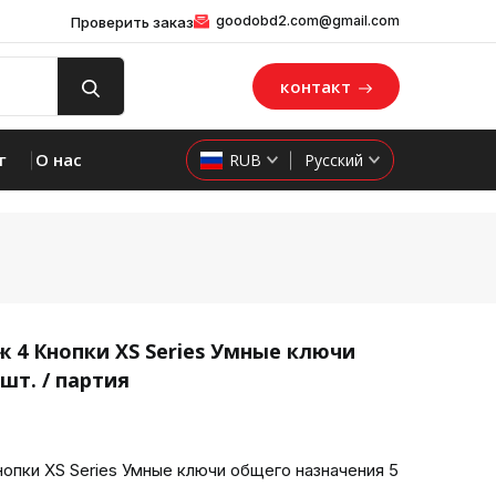
goodobd2.com@gmail.com
Проверить заказ
контакт
г
О нас
RUB
Русский
 4 Кнопки XS Series Умные ключи
шт. / партия
product 
пки XS Series Умные ключи общего назначения 5