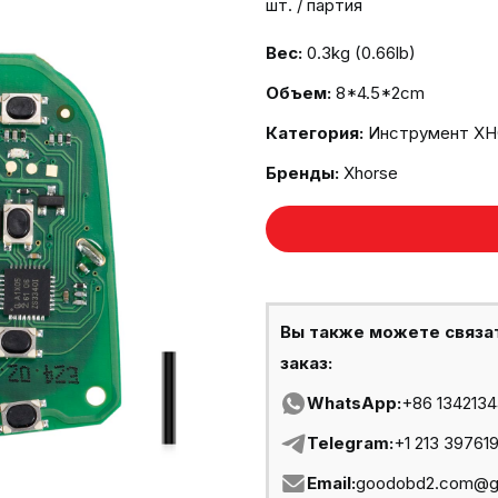
шт. / партия
Вес:
0.3kg (0.66lb)
Объем:
8*4.5*2cm
Категория:
Инструмент X
Бренды:
Xhorse
Вы также можете связа
заказ:
WhatsApp:
+86 134213
Telegram:
+1 213 39761
Email:
goodobd2.com@g