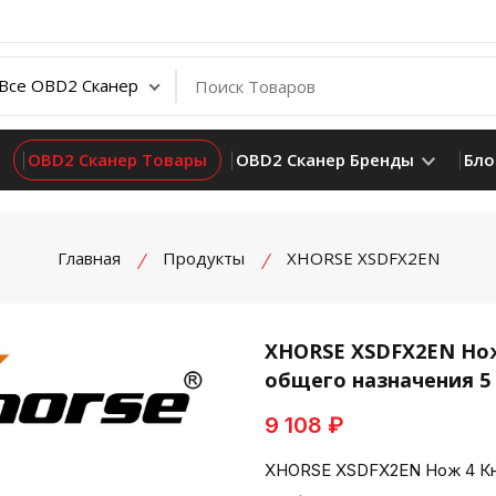
OBD2 Сканер Товары
OBD2 Сканер Бренды
Бло
Главная
Продукты
XHORSE XSDFX2EN
XHORSE XSDFX2EN Нож
общего назначения 5 
product view
9 108 ₽
XHORSE XSDFX2EN Нож 4 Кно