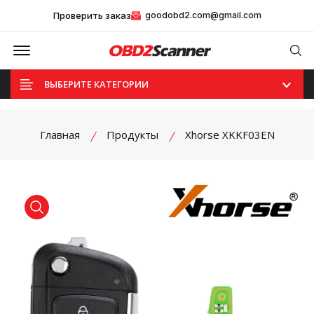
Проверить заказ
goodobd2.com@gmail.com
Offcanvas Menu Open
Se
ВЫБЕРИТЕ КАТЕГОРИИ
Главная
Продукты
Xhorse XKKF03EN
product view