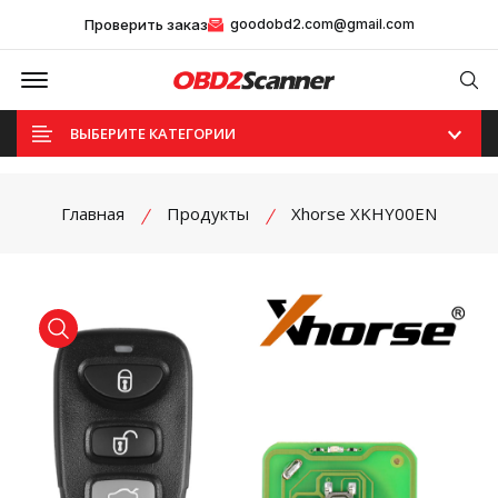
Проверить заказ
goodobd2.com@gmail.com
Offcanvas Menu Open
Se
ВЫБЕРИТЕ КАТЕГОРИИ
Главная
Продукты
Xhorse XKHY00EN
product view