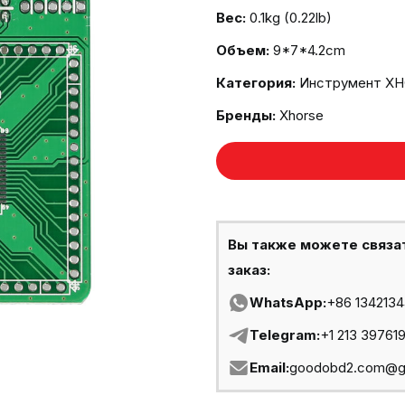
Вес:
0.1kg (0.22lb)
Объем:
9*7*4.2cm
Категория:
Инструмент X
Бренды:
Xhorse
Вы также можете связа
заказ:
WhatsApp:
+86 134213
Telegram:
+1 213 39761
Email:
goodobd2.com@g