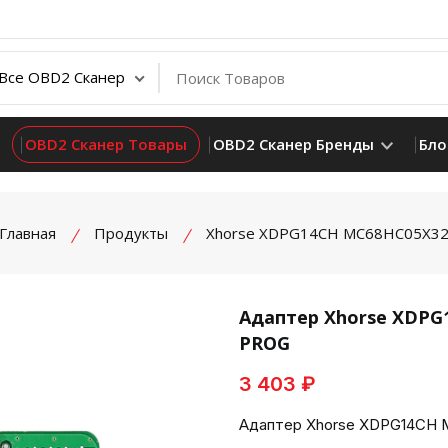
OBD2 Сканер Товары
OBD2 Сканер Бренды
Бло
Главная
Продукты
Xhorse XDPG14CH MC68HC05X3
Адаптер Xhorse XDPG
PROG
product view
3 403 ₽
Адаптер Xhorse XDPG14CH 