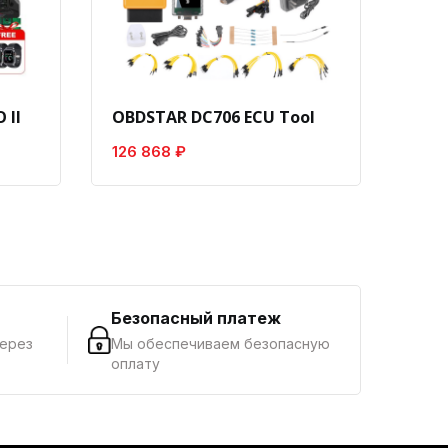
 II
OBDSTAR DC706 ECU Tool
Laun
126 868 ₽
8 18
г
Безопасный платеж
через
Мы обеспечиваем безопасную
оплату