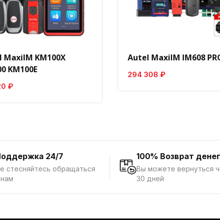
l MaxiIM KM100X
Autel MaxiIM IM608 PRO
0 KM100E
294 308 ₽
20 ₽
Поддержка 24/7
100% Возврат дене
е стесняйтесь обращаться
Вы можете вернуться 
 нам
30 дней