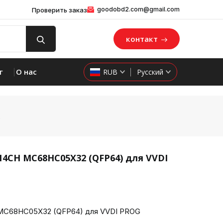
goodobd2.com@gmail.com
Проверить заказ
контакт
г
О нас
RUB
Русский
2
14CH MC68HC05X32 (QFP64) для VVDI
product 
MC68HC05X32 (QFP64) для VVDI PROG