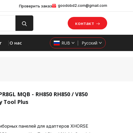
goodobd2.com@gmail.com
Проверить заказ
контакт
г
О нас
RUB
Русский
R8GL MQB - RH850 RH850 / V850
 Tool Plus
product 
иборных панелей для адаптеров XHORSE