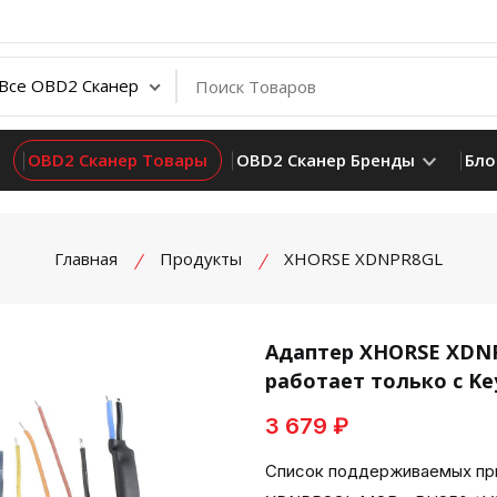
OBD2 Сканер Товары
OBD2 Сканер Бренды
Бло
Главная
Продукты
XHORSE XDNPR8GL
Адаптер XHORSE XDNP
работает только с Key
product view
3 679 ₽
Список поддерживаемых пр