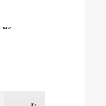
 штыри.