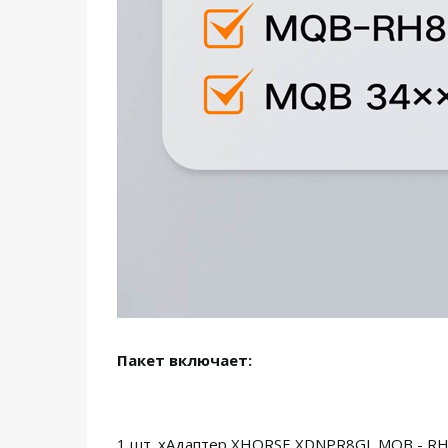
Пакет включает:
1 шт. xАдаптер XHORSE XDNPR8GL MQB - RH