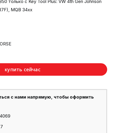
0 только с Key Tool Plus: VW 4th Gen Johnson
(R7F), MQB 34xx
HORSE
купить сейчас
ться с нами напрямую, чтобы оформить
44069
97