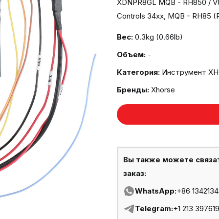
XDNPR8GL MQB - RH850 / V85
Controls 34xx, MQB - RH85 
Вес:
0.3kg (0.66lb)
Объем:
-
Категория:
Инструмент X
Бренды:
Xhorse
Вы также можете связа
заказ:
WhatsApp:
+86 134213
Telegram:
+1 213 39761