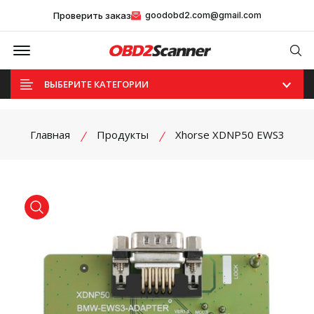
Проверить заказ
goodobd2.com@gmail.com
Offcanvas Menu Open
Se
ВЫБЕРИТЕ КАТЕГОРИИ
Главная
Продукты
Xhorse XDNP50 EWS3
product view