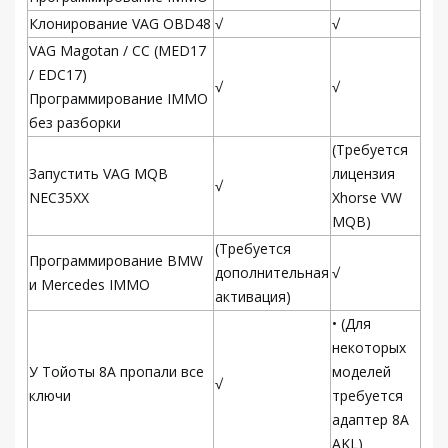
Клонирование VAG OBD48
√
√
VAG Magotan / CC (MED17
/ EDC17)
√
√
Программирование IMMO
без разборки
(Требуется
Запустить VAG MQB
лицензия
√
NEC35XX
Xhorse VW
MQB)
(Требуется
Программирование BMW
дополнительная
√
и Mercedes IMMO
активация)
• (Для
некоторых
У Тойоты 8А пропали все
моделей
√
ключи
требуется
адаптер 8A
AKL)