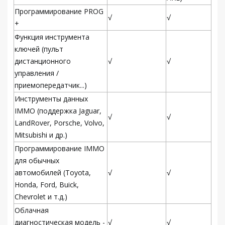
Программирование PROG
√
√
+
Функция инструмента
ключей (пульт
дистанционного
√
√
управления /
приемопередатчик...)
Инструменты данных
IMMO (поддержка Jaguar,
√
√
LandRover, Porsche, Volvo,
Mitsubishi и др.)
Программирование IMMO
для обычных
автомобилей (Toyota,
√
√
Honda, Ford, Buick,
Chevrolet и т.д.)
Облачная
диагностическая модель -
√
√