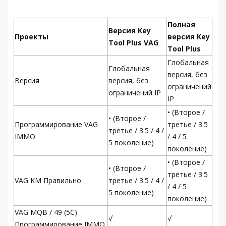
Полная
Версия Key
Проекты
версия Key
Tool Plus VAG
Tool Plus
Глобальная
Глобальная
версия, без
Версия
версия, без
ограничений
ограничений IP
IP
• (Второе /
• (Второе /
Программирование VAG
третье / 3.5
третье / 3.5 / 4 /
IMMO
/ 4 / 5
5 поколение)
поколение)
• (Второе /
• (Второе /
третье / 3.5
VAG KM Правильно
третье / 3.5 / 4 /
/ 4 / 5
5 поколение)
поколение)
VAG MQB / 49 (5C)
√
√
Программирование IMMO