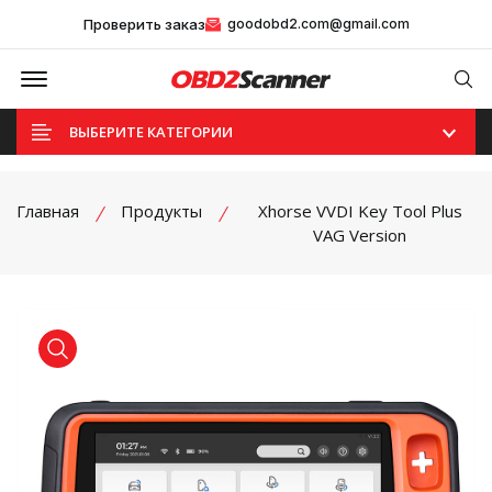
Проверить заказ
goodobd2.com@gmail.com
Offcanvas Menu Open
Se
ВЫБЕРИТЕ КАТЕГОРИИ
Главная
Продукты
Xhorse VVDI Key Tool Plus
VAG Version
product view