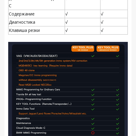
C
Содержание
√
√
Диагностика
√
√
Клавиша резки
√
√