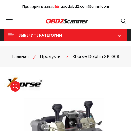
Проверить заказ
goodobd2.com@gmail.com
Offcanvas Menu Open
Se
ВЫБЕРИТЕ КАТЕГОРИИ
Главная
Продукты
Xhorse Dolphin XP-008
product view