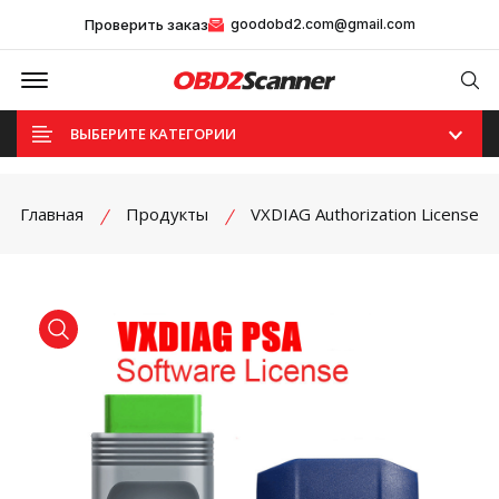
Проверить заказ
goodobd2.com@gmail.com
Offcanvas Menu Open
Se
ВЫБЕРИТЕ КАТЕГОРИИ
Главная
Продукты
VXDIAG Authorization License
product view