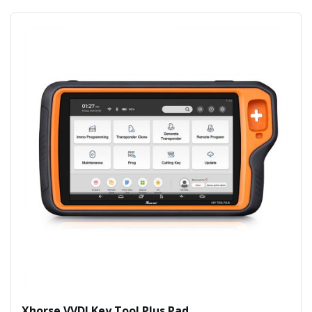
Xhorse VVDI Key Tool Plus Pad