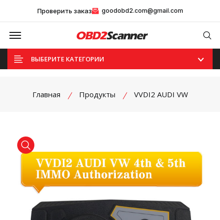
Проверить заказ
goodobd2.com@gmail.com
Offcanvas Menu Open
Se
ВЫБЕРИТЕ КАТЕГОРИИ
Главная
Продукты
VVDI2 AUDI VW
product view