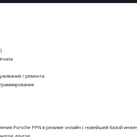
)
игнала
луживания / ремонта
ограммирования
ения Porsche PPN в режиме онлайн с новейшей базой инжен
многое другое.