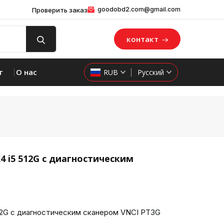
goodobd2.com@gmail.com
Проверить заказ
контакт
г
О нас
RUB
Русский
4 i5 512G с диагностическим
product 
12G с диагностическим сканером VNCI PT3G