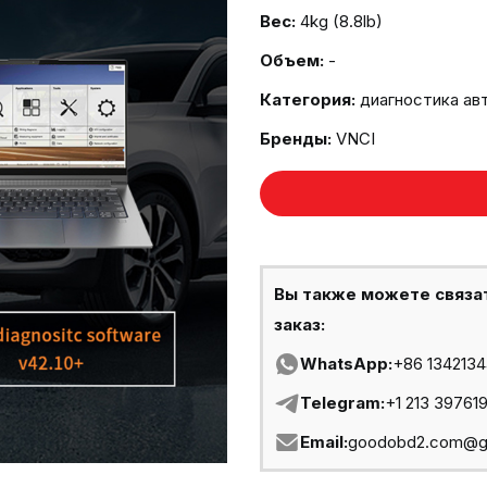
Вес:
4kg (8.8lb)
Объем:
-
Категория:
диагностика ав
Бренды:
VNCI
Вы также можете связа
заказ:
WhatsApp:
+86 134213
Telegram:
+1 213 39761
Email:
goodobd2.com@g