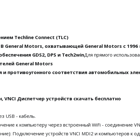
ием Techline Connect (TLC)
 General Motors, охватывающей General Motors с 1996
беспечения GDS2, DPS и Tech2win
Для прямого использова
телей General Motors
и противоугонного соответствия автомобильных электр
, VNCI Диспетчер устройств скачать бесплатно
з USB - кабель.
лючение к компьютеру через встроенный WiFi - соединение VN
ние): Подключение устройств VNCI MDI2 и компьютеров к одн