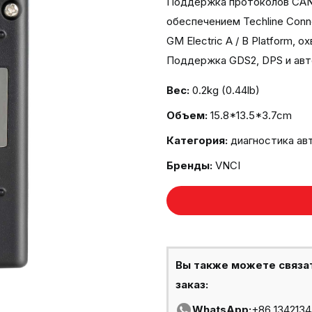
Поддержка протоколов CAN
обеспечением Techline Con
GM Electric A / B Platform,
Поддержка GDS2, DPS и авт
Вес:
0.2kg (0.44lb)
Объем:
15.8*13.5*3.7cm
Категория:
диагностика ав
Бренды:
VNCI
Вы также можете связа
заказ:
WhatsApp:
+86 134213