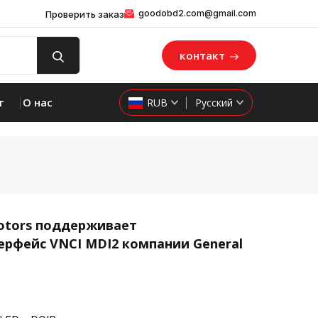
goodobd2.com@gmail.com
Проверить заказ
контакт
г
О нас
RUB
Русский
Motors поддерживает
ерфейс VNCI MDI2 компании General
product 