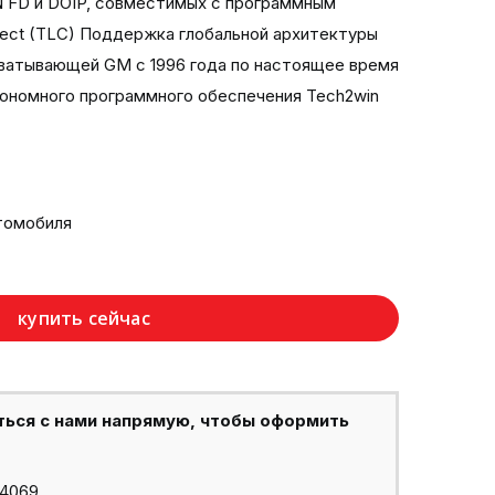
 FD и DOIP, совместимых с программным
nect (TLC) Поддержка глобальной архитектуры
 охватывающей GM с 1996 года по настоящее время
ономного программного обеспечения Tech2win
томобиля
купить сейчас
ться с нами напрямую, чтобы оформить
44069