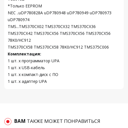
*Только EEPROM
NEC ..uDP780828A uDP780948 uDP780949 uDP780973
uDP780974
TMS...TMS370CX02 TMS370CX32 TMS370CX36
TMS370CX42 TMS370CX56 TMS370CX56 TMS370CX56
78K0/HC912
TMS370CX58 TMS370CX58 78K0/HC912 TMS375C006
Комплектация:
1 шт. x программатор UPA
1 шт. x USB-кабель
1 шт. x компакт-диск с ПО
1 шт. x адаптер UPA
ВАМ
ТАКЖЕ МОЖЕТ ПОНРАВИТЬСЯ