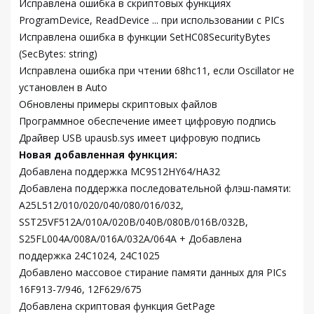
Исправлена ошибка в скриптовых функциях
ProgramDevice, ReadDevice ... при использовании с PICs
Исправлена ошибка в функции SetHC08SecurityBytes
(SecBytes: string)
Исправлена ошибка при чтении 68hc11, если Oscillator не
установлен в Auto
Обновлены примеры скриптовых файлов
Программное обеспечение имеет цифровую подпись
Драйвер USB upausb.sys имеет цифровую подпись
Новая добавленная функция:
Добавлена поддержка MC9S12HY64/HA32
Добавлена поддержка последовательной флэш-памяти:
A25L512/010/020/040/080/016/032,
SST25VF512A/010A/020B/040B/080B/016B/032B,
S25FL004A/008A/016A/032A/064A + Добавлена
поддержка 24C1024, 24C1025
Добавлено массовое стирание памяти данных для PICs
16F913-7/946, 12F629/675
Добавлена скриптовая функция GetPage