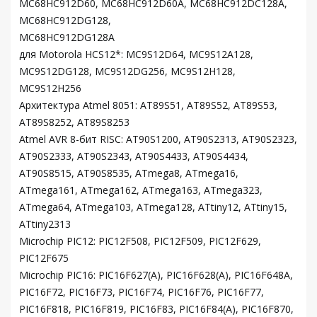
MC68HC912D60, MC68HC912D60A, MC68HC912DC128A,
MC68HC912DG128,
MC68HC912DG128A
для Motorola HCS12*: MC9S12D64, MC9S12A128,
MC9S12DG128, MC9S12DG256, MC9S12H128,
MC9S12H256
Архитектура Atmel 8051: AT89S51, AT89S52, AT89S53,
AT89S8252, AT89S8253
Atmel AVR 8-бит RISC: AT90S1200, AT90S2313, AT90S2323,
AT90S2333, AT90S2343, AT90S4433, AT90S4434,
AT90S8515, AT90S8535, ATmega8, ATmega16,
ATmega161, ATmega162, ATmega163, ATmega323,
ATmega64, ATmega103, ATmega128, ATtiny12, ATtiny15,
ATtiny2313
Microchip PIC12: PIC12F508, PIC12F509, PIC12F629,
PIC12F675
Microchip PIC16: PIC16F627(A), PIC16F628(A), PIC16F648A,
PIC16F72, PIC16F73, PIC16F74, PIC16F76, PIC16F77,
PIC16F818, PIC16F819, PIC16F83, PIC16F84(A), PIC16F870,