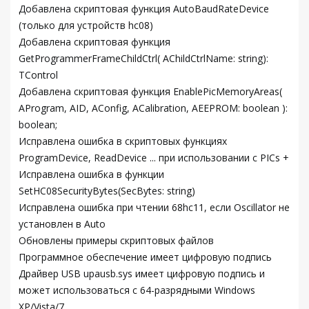
Добавлена скриптовая функция AutoBaudRateDevice
(только для устройств hc08)
Добавлена скриптовая функция
GetProgrammerFrameChildCtrl( AChildCtrlName: string):
TControl
Добавлена скриптовая функция EnablePicMemoryAreas(
AProgram, AID, AConfig, ACalibration, AEEPROM: boolean ):
boolean;
Исправлена ошибка в скриптовых функциях
ProgramDevice, ReadDevice ... при использовании с PICs +
Исправлена ошибка в функции
SetHC08SecurityBytes(SecBytes: string)
Исправлена ошибка при чтении 68hc11, если Oscillator не
установлен в Auto
Обновлены примеры скриптовых файлов
Программное обеспечение имеет цифровую подпись
Драйвер USB upausb.sys имеет цифровую подпись и
может использоваться с 64-разрядными Windows
XP/Vista/7