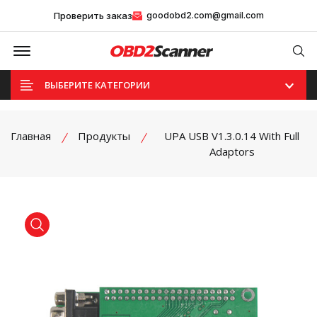
Проверить заказ
goodobd2.com@gmail.com
Offcanvas Menu Open
Se
ВЫБЕРИТЕ КАТЕГОРИИ
Главная
Продукты
UPA USB V1.3.0.14 With Full
Adaptors
product view