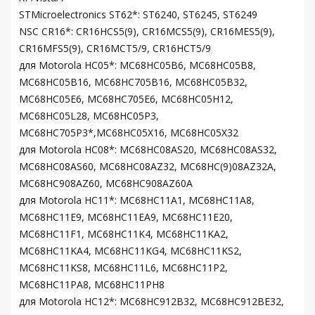
STMicroelectronics ST62*: ST6240, ST6245, ST6249
NSC CR16*: CR16HCS5(9), CR16MCS5(9), CR16MES5(9),
CR16MFS5(9), CR16MCT5/9, CR16HCT5/9
для Motorola HC05*: MC68HC05B6, MC68HC05B8,
MC68HC05B16, MC68HC705B16, MC68HC05B32,
MC68HC05E6, MC68HC705E6, MC68HC05H12,
MC68HC05L28, MC68HC05P3,
MC68HC705P3*,MC68HC05X16, MC68HC05X32
для Motorola HC08*: MC68HC08AS20, MC68HC08AS32,
MC68HC08AS60, MC68HC08AZ32, MC68HC(9)08AZ32A,
MC68HC908AZ60, MC68HC908AZ60A
для Motorola HC11*: MC68HC11A1, MC68HC11A8,
MC68HC11E9, MC68HC11EA9, MC68HC11E20,
MC68HC11F1, MC68HC11K4, MC68HC11KA2,
MC68HC11KA4, MC68HC11KG4, MC68HC11KS2,
MC68HC11KS8, MC68HC11L6, MC68HC11P2,
MC68HC11PA8, MC68HC11PH8
для Motorola HC12*: MC68HC912B32, MC68HC912BE32,