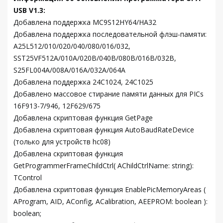
USB V1.3:
Добавлена поддержка MC9S12HY64/HA32
Добавлена поддержка последовательной флэш-памяти:
A25L512/010/020/040/080/016/032,
SST25VF512A/010A/020B/040B/080B/016B/032B,
S25FL004A/008A/016A/032A/064A
Добавлена поддержка 24C1024, 24C1025
Добавлено массовое стирание памяти данных для PICs
16F913-7/946, 12F629/675
Добавлена скриптовая функция GetPage
Добавлена скриптовая функция AutoBaudRateDevice
(только для устройств hc08)
Добавлена скриптовая функция
GetProgrammerFrameChildCtrl( AChildCtrlName: string):
TControl
Добавлена скриптовая функция EnablePicMemoryAreas (
AProgram, AID, AConfig, ACalibration, AEEPROM: boolean ):
boolean;