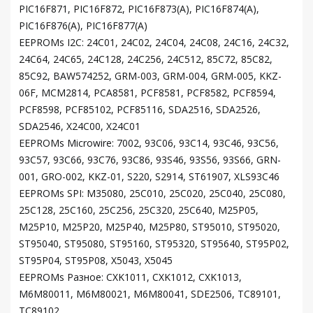
PIC16F871, PIC16F872, PIC16F873(A), PIC16F874(A),
PIC16F876(A), PIC16F877(A)
EEPROMs I2C: 24C01, 24C02, 24C04, 24C08, 24C16, 24C32,
24C64, 24C65, 24C128, 24C256, 24C512, 85C72, 85C82,
85C92, BAW574252, GRM-003, GRM-004, GRM-005, KKZ-
06F, MCM2814, PCA8581, PCF8581, PCF8582, PCF8594,
PCF8598, PCF85102, PCF85116, SDA2516, SDA2526,
SDA2546, X24C00, X24C01
EEPROMs Microwire: 7002, 93C06, 93C14, 93C46, 93C56,
93C57, 93C66, 93C76, 93C86, 93S46, 93S56, 93S66, GRN-
001, GRO-002, KKZ-01, S220, S2914, ST61907, XLS93C46
EEPROMs SPI: M35080, 25C010, 25C020, 25C040, 25C080,
25C128, 25C160, 25C256, 25C320, 25C640, M25P05,
M25P10, M25P20, M25P40, M25P80, ST95010, ST95020,
ST95040, ST95080, ST95160, ST95320, ST95640, ST95P02,
ST95P04, ST95P08, X5043, X5045
EEPROMs Разное: CXK1011, CXK1012, CXK1013,
M6M80011, M6M80021, M6M80041, SDE2506, TC89101,
TC89102