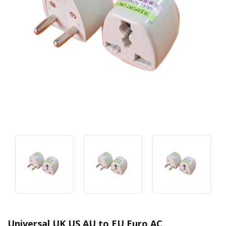
Universal UK US AU to EU Euro AC