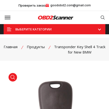
Проверить заказ
goodobd2.com@gmail.com
Offcanvas Menu Open
Se
ВЫБЕРИТЕ КАТЕГОРИИ
Главная
Продукты
Transponder Key Shell 4 Track
for New BMW
product view