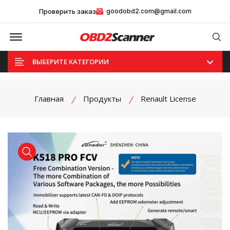
Проверить заказ
goodobd2.com@gmail.com
Offcanvas Menu Open
Se
ВЫБЕРИТЕ КАТЕГОРИИ
Главная
Продукты
Renault License
product view