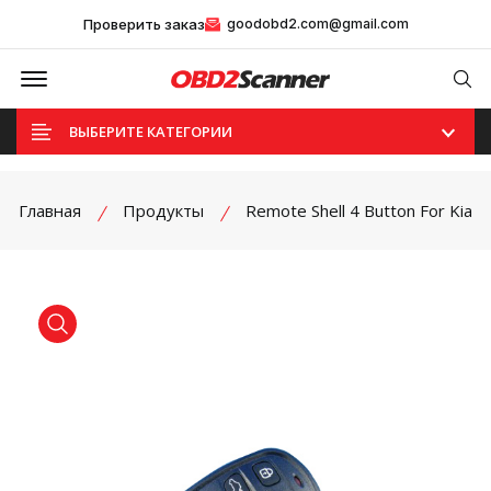
Проверить заказ
goodobd2.com@gmail.com
Offcanvas Menu Open
Se
ВЫБЕРИТЕ КАТЕГОРИИ
Главная
Продукты
Remote Shell 4 Button For Kia
product view