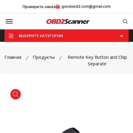
Проверить заказ
goodobd2.com@gmail.com
Offcanvas Menu Open
Se
ВЫБЕРИТЕ КАТЕГОРИИ
Главная
Продукты
Remote Key Button and Chip
Separate
product view