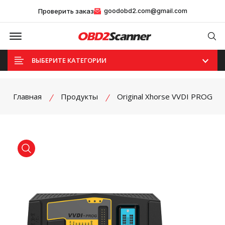
Проверить заказ
goodobd2.com@gmail.com
Offcanvas Menu Open
Se
ВЫБЕРИТЕ КАТЕГОРИИ
Главная
Продукты
Original Xhorse VVDI PROG
product view