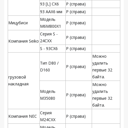
93 [L] CX6
Р (справа)
93 AAX6 мм
Р (справа)
Модель
Мицубиси
Р (справа)
M6M800X1
Серия S -
Р (справа)
24CXX
Компания Seiko
S - 93CX6
Р (справа)
Можно
Тип D80 /
удалить
Р (справа)
D160
первые 32
байта.
грузовой
накладная
Можно
Модель
удалить
Р (справа)
M35080
первые 32
байта.
Серия
Компания NEC
Р (справа)
M24CXX
Модель