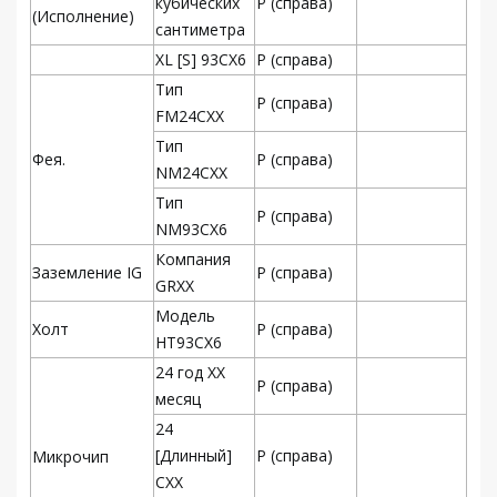
кубических
Р (справа)
(Исполнение)
сантиметра
XL [S] 93CX6
Р (справа)
Тип
Р (справа)
FM24CXX
Тип
Фея.
Р (справа)
NM24CXX
Тип
Р (справа)
NM93CX6
Компания
Заземление IG
Р (справа)
GRXX
Модель
Холт
Р (справа)
HT93CX6
24 год XX
Р (справа)
месяц
24
[Длинный]
Р (справа)
Микрочип
CXX