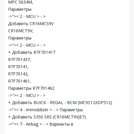
MPC 5634M,
Параметры
->">< 2 - MCU > - >
Добавить CR16MCS9V
CR16MCT9V,
Параметры
->">< 2 - MCU > - >
+ Добавить R7F701417
R7F701437,
R7F70141,
R7F70142,
R7F701461,
Параметры R7F701462
->">< 2 - MCU > - >
+ Добавить BUICK - REGAL - BCM (MC9S12XDP512)
->">< 4 - immobilizer > - > Параметры
+ Добавить S350 SRS (CR16MCT9VJE7)
->">< 7 - Airbag > - > Варианты в