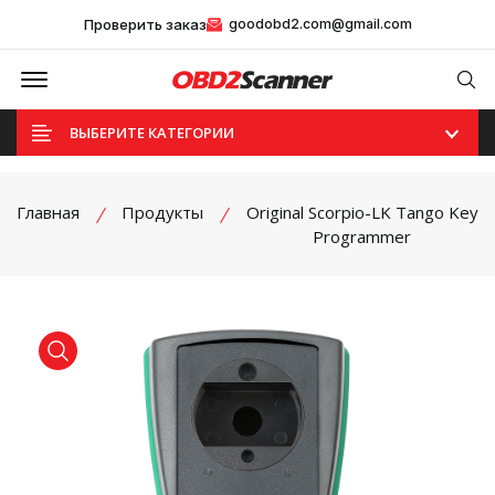
Проверить заказ
goodobd2.com@gmail.com
Offcanvas Menu Open
Se
ВЫБЕРИТЕ КАТЕГОРИИ
Главная
Продукты
Original Scorpio-LK Tango Key
Programmer
product view