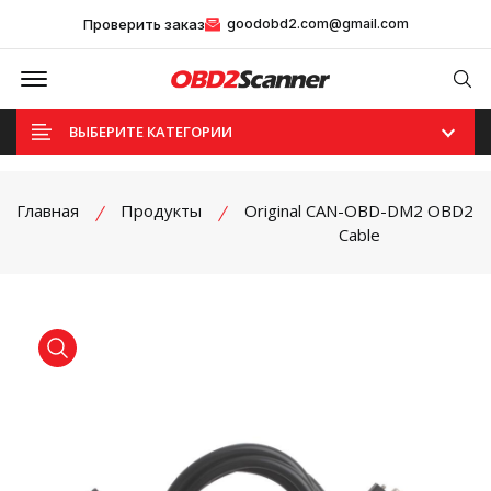
Проверить заказ
goodobd2.com@gmail.com
Offcanvas Menu Open
Se
ВЫБЕРИТЕ КАТЕГОРИИ
Главная
Продукты
Original CAN-OBD-DM2 OBD2
Cable
product view