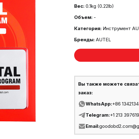
Вес:
0.1kg (0.22lb)
Объем:
-
Категория:
Инструмент AU
Бренды:
AUTEL
Вы также можете связа
заказ:
WhatsApp:
+86 134213
Telegram:
+1 213 39761
Email:
goodobd2.com@g