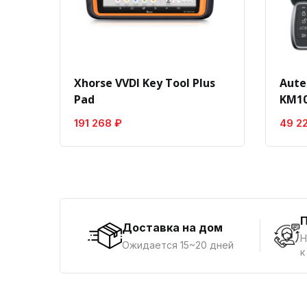
Xhorse VVDI Key Tool Plus
Aute
Pad
KM10
191 268 ₽
49 2
Доставка на дом
Н
Ожидается 15~20 дней
к