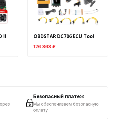
 II
OBDSTAR DC706 ECU Tool
Laun
126 868 ₽
8 18
г
Безопасный платеж
через
Мы обеспечиваем безопасную
оплату