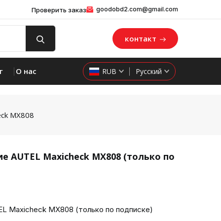
goodobd2.com@gmail.com
Проверить заказ
контакт
г
О нас
RUB
Русский
eck MX808
е AUTEL Maxicheck MX808 (только по
L Maxicheck MX808 (только по подписке)