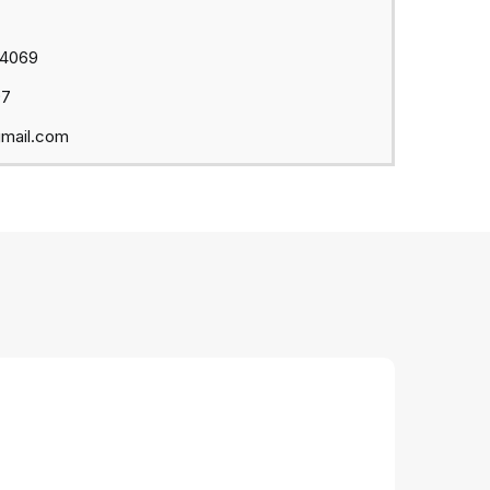
44069
97
mail.com