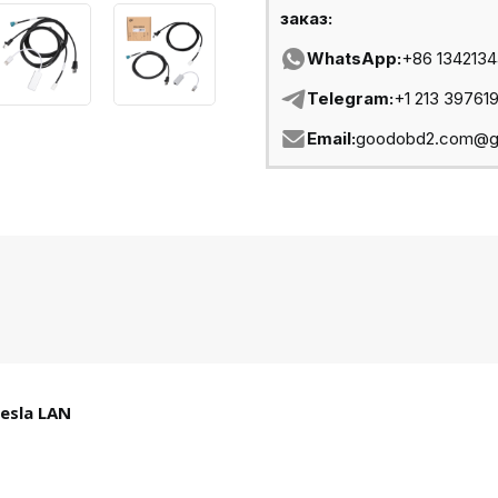
заказ:
WhatsApp:
+86 134213
Telegram:
+1 213 39761
Email:
goodobd2.com@g
esla LAN