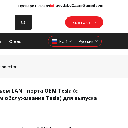
goodobd2.com@gmail.com
Проверить заказ
контакт
г
О нас
RUB
Русский
onnector
ем LAN - порта OEM Tesla (с
обслуживания Tesla) для выпуска
product 