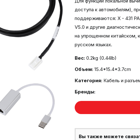
Для функции локальной выч
доступа к автомобилям), п
поддерживаются: X - 431 PAD
V5.0 и другие диагностиче
на упрощенном китайском, к
русском языках.
Вес:
0.2kg (0.44lb)
Объем:
15.4*15.4*3.7cm
Категория:
Кабель и разъе
Бренды:
Вы также можете связа