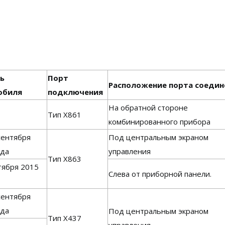
ь
Порт
Расположение порта соедин
обиля
подключения
На обратной стороне
Тип X861
комбинированного прибора
сентября
Под центральным экраном
ода
управления
Тип X863
тября 2015
Слева от приборной панели.
сентября
ода
Под центральным экраном
Тип X437