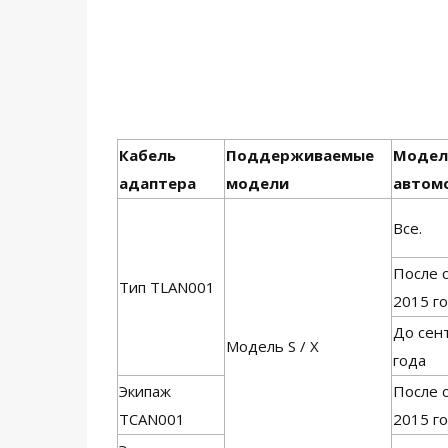
Кабель
Поддерживаемые
Модел
адаптера
модели
автом
Все.
После 
Тип TLAN001
2015 г
До сен
Модель S / X
года
Экипаж
После 
TCAN001
2015 г