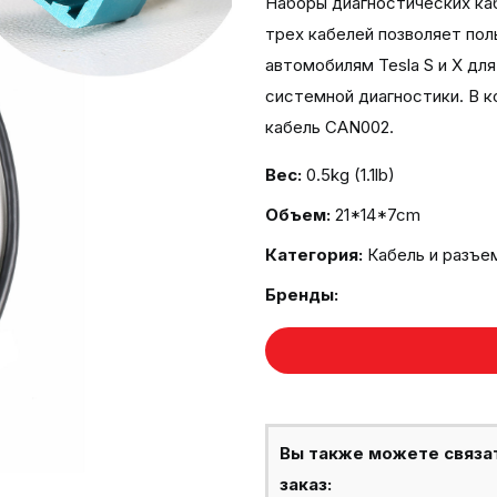
Наборы диагностических каб
трех кабелей позволяет по
автомобилям Tesla S и X дл
системной диагностики. В к
кабель CAN002.
Вес:
0.5kg (1.1lb)
Объем:
21*14*7cm
Категория:
Кабель и разъе
Бренды:
Вы также можете связа
заказ: