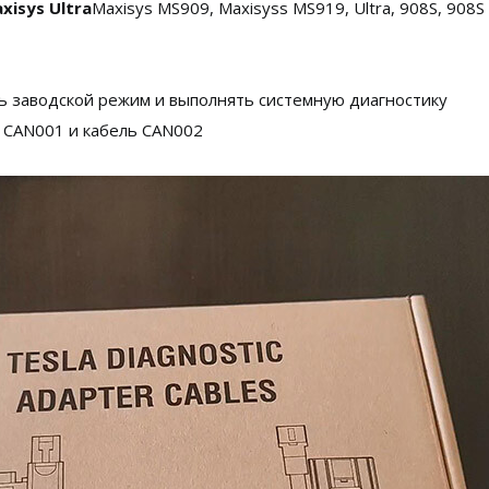
xisys Ultra
Maxisys MS909, Maxisyss MS919, Ultra, 908S, 908S -
ать заводской режим и выполнять системную диагностику
ь CAN001 и кабель CAN002