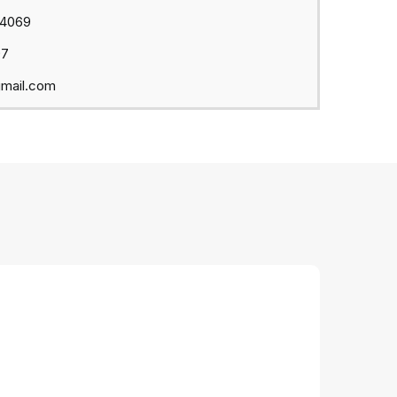
44069
97
mail.com