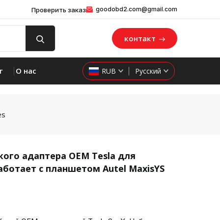
goodobd2.com@gmail.com
Проверить заказ
контакт
г
О нас
RUB
Русский
es
кого адаптера OEM Tesla для
работает с планшетом Autel MaxisYS
product 