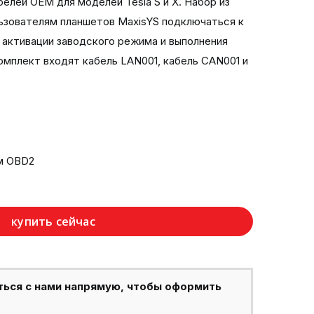
елей OEM для моделей Tesla S и X. Набор из
льзователям планшетов MaxisYS подключаться к
я активации заводского режима и выполнения
омплект входят кабель LAN001, кабель CAN001 и
м OBD2
купить сейчас
ться с нами напрямую, чтобы оформить