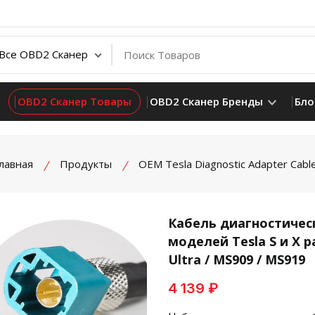
OBD2 Сканер Товары
OBD2 Сканер Бренды
Бло
лавная
Продукты
OEM Tesla Diagnostic Adapter Cabl
Кабель диагностичес
моделей Tesla S и X 
product view
Ultra / MS909 / MS919
4 139 ₽