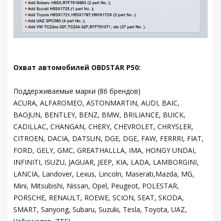
Охват автомобилей OBDSTAR P50:
Поддерживаемые марки (86 брендов)
ACURA, ALFAROMEO, ASTONMARTIN, AUDI, BAIC,
BAOJUN, BENTLEY, BENZ, BMW, BRILIANCE, BUICK,
CADILLAC, CHANGAN, CHERY, CHEVROLET, CHRYSLER,
CITROEN, DACIA, DATSUN, DGE, DGE, FAW, FERRRI, FIAT,
FORD, GELY, GMC, GREATHALLLA, IMA, HONGY UNDAI,
INFINITI, ISUZU, JAGUAR, JEEP, KIA, LADA, LAMBORGINI,
LANCIA, Landover, Lexus, Lincoln, Maserati,Mazda, MG,
Mini, Mitsubishi, Nissan, Opel, Peugeot, POLESTAR,
PORSCHE, RENAULT, ROEWE, SCION, SEAT, SKODA,
SMART, Sanyong, Subaru, Suzuki, Tesla, Toyota, UAZ,