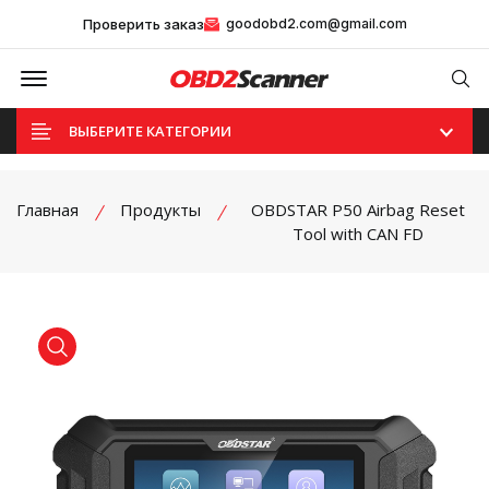
Проверить заказ
goodobd2.com@gmail.com
Offcanvas Menu Open
Se
ВЫБЕРИТЕ КАТЕГОРИИ
Главная
Продукты
OBDSTAR P50 Airbag Reset
Tool with CAN FD
product view