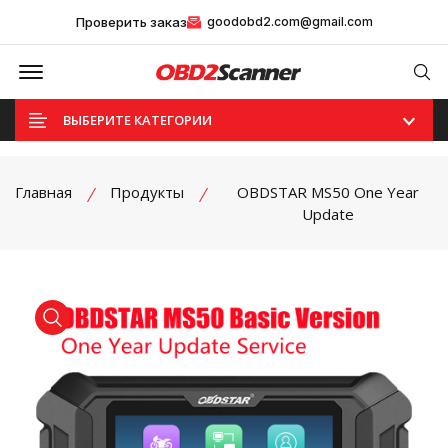
Проверить заказ
goodobd2.com@gmail.com
Offcanvas Menu Open
Se
ВЫБЕРИТЕ КАТЕГОРИИ
Главная
Продукты
OBDSTAR MS50 One Year
Update
product view