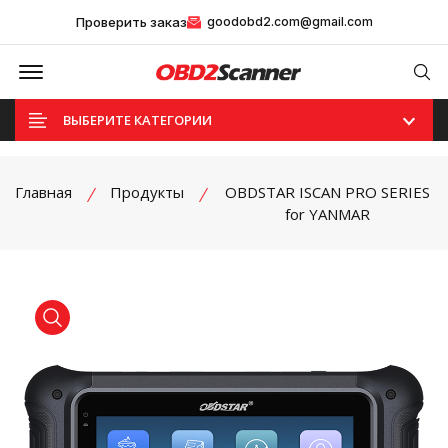
Проверить заказ
goodobd2.com@gmail.com
Offcanvas Menu Open
Se
ВЫБЕРИТЕ КАТЕГОРИИ
Главная
Продукты
OBDSTAR ISCAN PRO SERIES
for YANMAR
product view