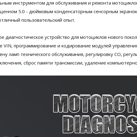
альным инструментом для обслуживания и ремонта мотоцикло
щенном 5.0 - дюймовым конденсаторным сенсорным экраном,
отличный пользовательский опыт.
ое диагностическое устройство для мотоциклов нового поко
е VIN, программирование и кодирование модулей управления
ну ламп технического обслуживания, регулировку CO, регули
тключения, сброс памяти трансмиссии, удаление компьютерн