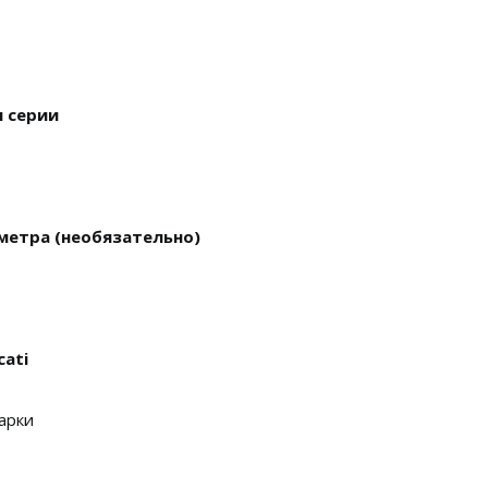
 серии
метра (необязательно)
ati
арки