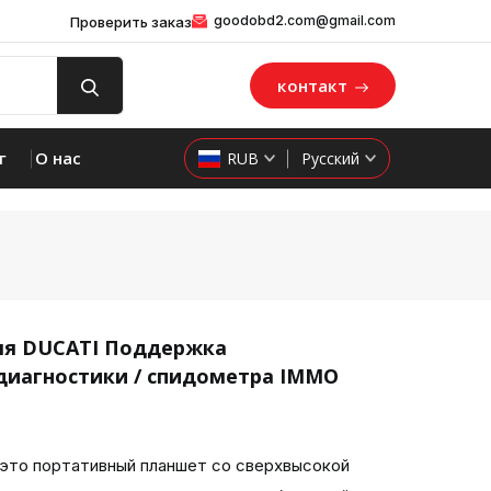
goodobd2.com@gmail.com
Проверить заказ
контакт
г
О нас
RUB
Русский
для DUCATI Поддержка
диагностики / спидометра IMMO
product 
 это портативный планшет со сверхвысокой