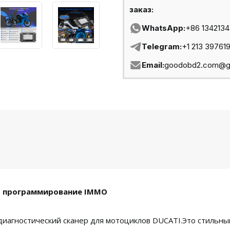
заказ:
WhatsApp:
+86 134213
Telegram:
+1 213 39761
Email:
goodobd2.com@g
т программирование IMMO
диагностический сканер для мотоциклов DUCATI.Это стильн