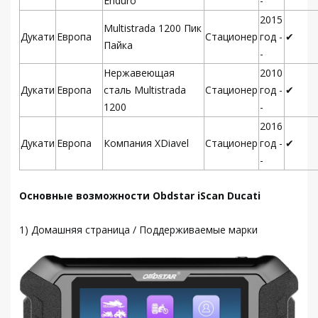
Enduro
-
2015
Multistrada 1200 Пик
Дукати
Европа
Стационер
год -
✔
Пайка
-
Нержавеющая
2010
Дукати
Европа
сталь Multistrada
Стационер
год -
✔
1200
-
2016
Дукати
Европа
Компания XDiavel
Стационер
год -
✔
-
Основные возможности Obdstar iScan Ducati
1) Домашняя страница / Поддерживаемые марки