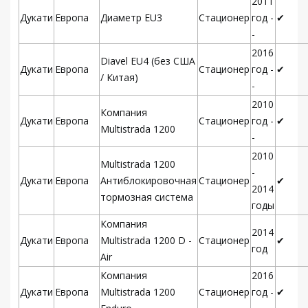
2011
Дукати
Европа
Диаметр EU3
Стационер
год -
✔
-
2016
Diavel EU4 (без США
Дукати
Европа
Стационер
год -
✔
/ Китая)
-
2010
Компания
Дукати
Европа
Стационер
год -
✔
Multistrada 1200
-
2010
Multistrada 1200
-
Дукати
Европа
Антиблокировочная
Стационер
✔
2014
тормозная система
годы
Компания
2014
Дукати
Европа
Multistrada 1200 D -
Стационер
✔
год
Air
Компания
2016
Дукати
Европа
Multistrada 1200
Стационер
год -
✔