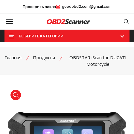
Проверить заказ
goodobd2.com@gmail.com
Offcanvas Menu Open
Se
ВЫБЕРИТЕ КАТЕГОРИИ
Главная
Продукты
OBDSTAR iScan for DUCATI
Motorcycle
product view