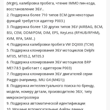
(Virgin), калибровка пробега, чтение IMMO пин-кода,
восстановление ЭБУ...
2. Поддержка более 710 типов ECM (для некоторых
функций требуется адаптер P003.)
3. Поддержка более 120 других типов ЭБУ (AIRBAG, BCM,
BSI, CEM, DDM/PDM, DIM, EPS, KeyLess (RFHUB/RFHM),
KVM, RFA, SAM...)
4. Поддержка калибровки пробега VW DQXXX (TCM)
5. Поддержка клонирования ЭБУ мотоциклов Delphi
MT05, MT05.2, MT05.3
6. Поддержка клонирования ЭБУ мотоциклов BRP
ME17.8.5 (работает с адаптером P003)
7. Поддержка клонирования ЭБУ двигателей серии
Piaggio (например, MIU G4 (M4G1))
8. Поддержка интеллектуального поиска по бренду,
модели, номеру детали, производителю ЭБУ, типу
микроконтроллера
9. Поддержка автоматической идентификации
10. Мощные вспомогательные файлы данных