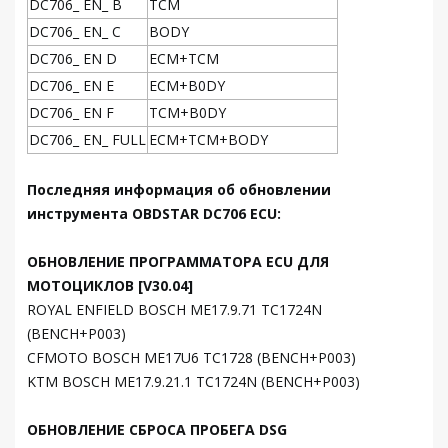
DC706_ EN_ B
TCM
DC706_ EN_ C
BODY
DC706_ EN D
ECM+TCM
DC706_ EN E
ECM+B0DY
DC706_ EN F
TCM+B0DY
DC706_ EN_ FULL
ECM+TCM+BODY
Последняя информация об обновлении
инструмента OBDSTAR DC706 ECU:
ОБНОВЛЕНИЕ ПРОГРАММАТОРА ECU ДЛЯ
МОТОЦИКЛОВ [V30.04]
ROYAL ENFIELD BOSCH ME17.9.71 TC1724N
(BENCH+P003)
CFMOTO BOSCH ME17U6 TC1728 (BENCH+P003)
KTM BOSCH ME17.9.21.1 TC1724N (BENCH+P003)
ОБНОВЛЕНИЕ СБРОСА ПРОБЕГА DSG