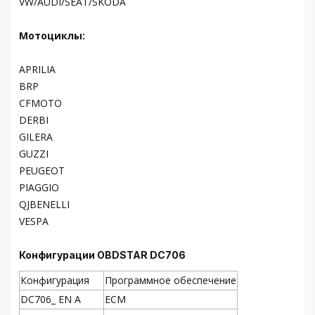
VW/AUDI/SEAT/SKODA
Мотоциклы:
APRILIA
BRP
CFMOTO
DERBI
GILERA
GUZZI
PEUGEOT
PIAGGIO
QJBENELLI
VESPA
Конфигурации OBDSTAR DC706
Конфигурация
Программное обеспечение
DC706_ EN A
ECM