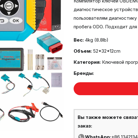
Компилятор ключей OBDEMO
диагностическое устройств
пользователям диагностику
пробега ODO. Подходит для B
Вес:
4kg (8.8lb)
Объем:
52*32*12cm
Категория:
Ключевой прог
Бренды:
Вы также можете связа
заказ:
WhatsApp:
+86 134213