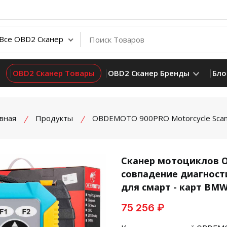
OBD2 Сканер Товары
OBD2 Сканер Бренды
Бло
вная
Продукты
OBDEMOTO 900PRO Motorcycle Scan
Сканер мотоциклов 
совпадение диагност
product view
для смарт - карт BM
75 256 ₽