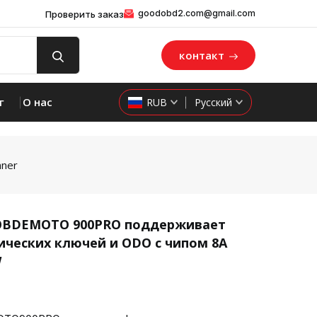
goodobd2.com@gmail.com
Проверить заказ
контакт
г
О нас
RUB
Русский
ner
OBDEMOTO 900PRO поддерживает
ических ключей и ODO с чипом 8A
product 
W