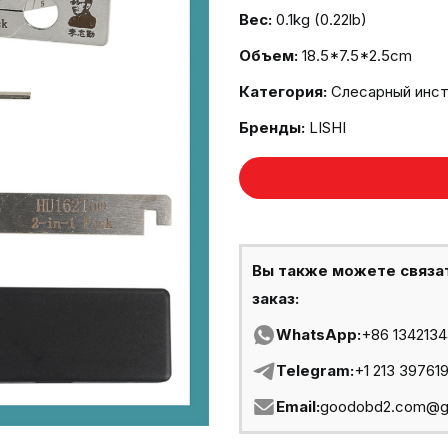
Вес:
0.1kg (0.22lb)
Объем:
18.5*7.5*2.5cm
Категория:
Слесарный инс
Бренды:
LISHI
Вы также можете связа
заказ:
WhatsApp:
+86 134213
Telegram:
+1 213 39761
Email:
goodobd2.com@g