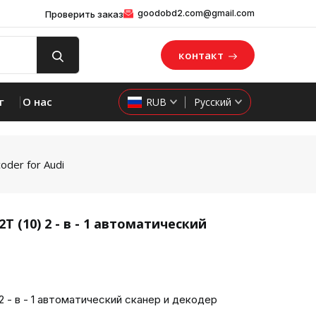
goodobd2.com@gmail.com
Проверить заказ
контакт
г
О нас
RUB
Русский
oder for Audi
T (10) 2 - в - 1 автоматический
product 
 2 - в - 1 автоматический сканер и декодер