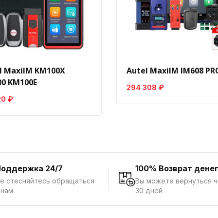
l MaxiIM KM100X
Autel MaxiIM IM608 PRO
0 KM100E
294 308 ₽
20 ₽
Поддержка 24/7
100% Возврат дене
е стесняйтесь обращаться
Вы можете вернуться 
 нам
30 дней