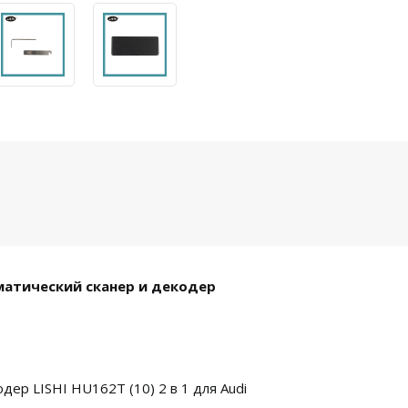
втоматический сканер и декодер
ер LISHI HU162T (10) 2 в 1 для Audi