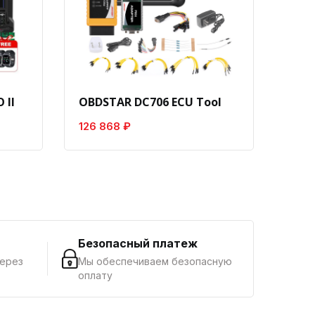
 II
OBDSTAR DC706 ECU Tool
Laun
126 868 ₽
8 18
г
Безопасный платеж
через
Мы обеспечиваем безопасную
оплату