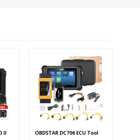
 II
OBDSTAR DC706 ECU Tool
Laun