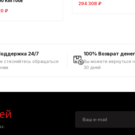
0 KM100E
294 308 ₽
20 ₽
Поддержка 24/7
100% Возврат дене
е стесняйтесь обращаться
Вы можете вернуться 
 нам
30 дней
ей
х.