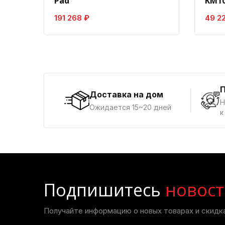
Pad
KM10
191 268 ₽
49 2
Доставка на дом
Н
Ожидается 15~20 дней
к
Подпишитесь
новост
Получайте информацию о новых товарах и скидка