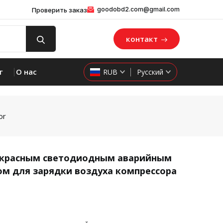
goodobd2.com@gmail.com
Проверить заказ
контакт
г
О нас
RUB
Русский
or
с красным светодиодным аварийным
м для зарядки воздуха компрессора
product 