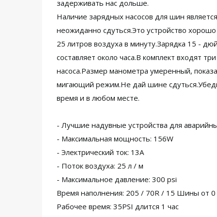
задерживать нас дольше.
Наличие зарядных насосов для шин являетс
неожиданно сдуться.Это устройство хорошо
25 литров воздуха в минуту.Зарядка 15 - д
составляет около часа.В комплект входят три
насоса.Размер манометра умеренный, показа
мигающий режим.Не дай шине сдуться.Убед
время и в любом месте.
- Лучшие надувные устройства для аварийн
- Максимальная мощность: 156W
- Электрический ток: 13A
- Поток воздуха: 25 л / м
- Максимальное давление: 300 psi
Время наполнения: 205 / 70R / 15 Шины от 0 д
Рабочее время: 35PSI длится 1 час