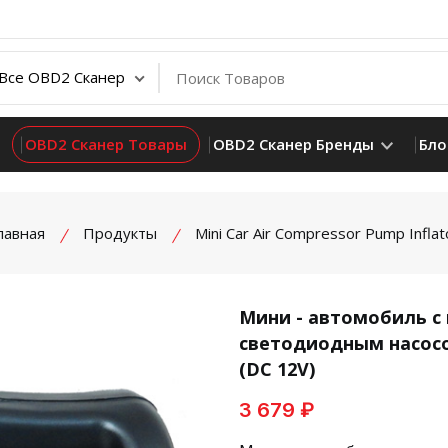
OBD2 Сканер Товары
OBD2 Сканер Бренды
Бло
лавная
Продукты
Mini Car Air Compressor Pump Inflat
Мини - автомобиль 
светодиодным насосо
product view
(DC 12V)
3 679 ₽