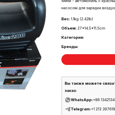
Мини - автомобиль с крас
насосом для зарядки воздух
Вес:
1.1kg (2.42lb)
Объем:
27*14.5*11.5cm
Категория:
Бренды:
Вы также можете связа
заказ:
WhatsApp:
+86 134213
Telegram:
+1 213 39761