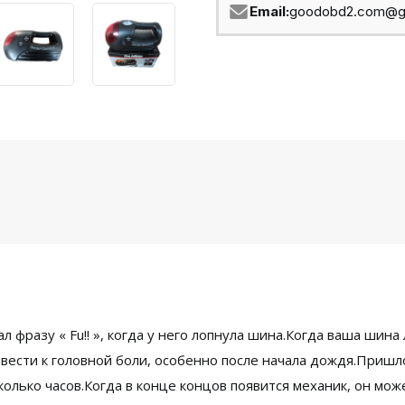
Email:
goodobd2.com@g
 фразу « Fu!! », когда у него лопнула шина.Когда ваша шина
вести к головной боли, особенно после начала дождя.Приш
сколько часов.Когда в конце концов появится механик, он м