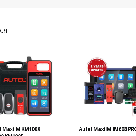
СЯ
l MaxiIM KM100X
Autel MaxiIM IM608 PRO