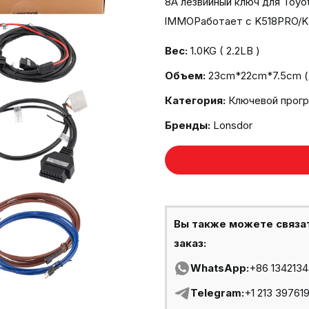
8A лезвийный ключ для Toyo
lMMOРаботает с K518PRO/K
Вес:
1.0KG ( 2.2LB )
Объем:
23cm*22cm*7.5cm ( 
Категория:
Ключевой прог
Бренды:
Lonsdor
Вы также можете связа
заказ:
WhatsApp:
+86 134213
Telegram:
+1 213 39761