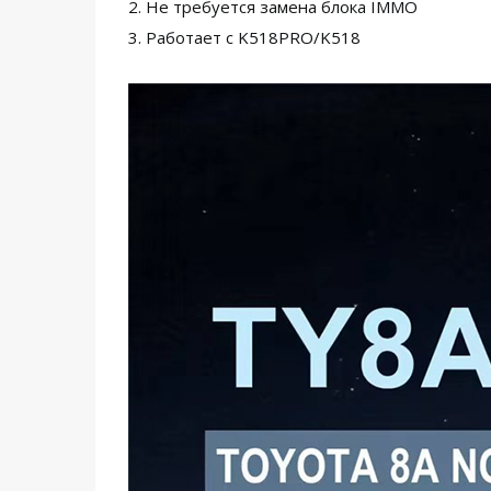
2. Не требуется замена блока IMMO
3. Работает с K518PRO/K518