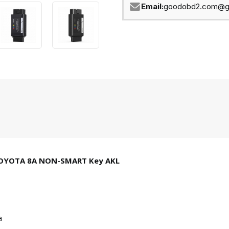
Email:
goodobd2.com@g
OYOTA 8A NON-SMART Key AKL
а