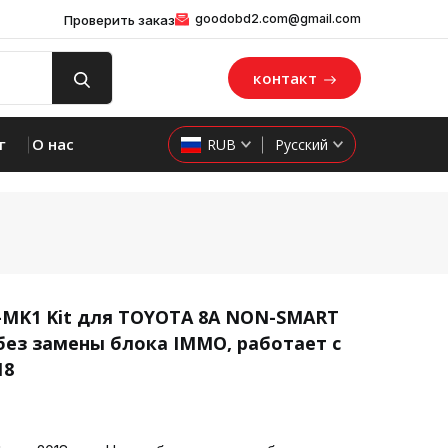
goodobd2.com@gmail.com
Проверить заказ
контакт
г
О нас
RUB
Русский
-MK1 Kit для TOYOTA 8A NON-SMART
 без замены блока IMMO, работает с
product 
18