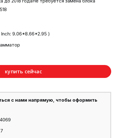
ta до 2018 годаНе требуется замена блока
518
Inch: 9.06*8.66*2.95 )
рамматор
купить сейчас
ться с нами напрямую, чтобы оформить
44069
97