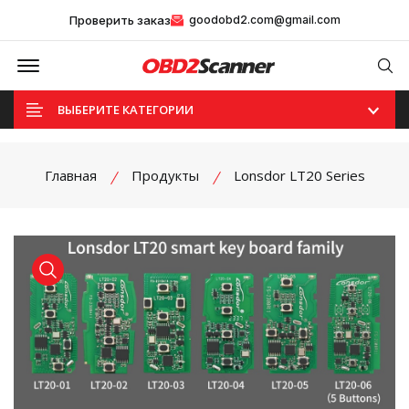
Проверить заказ
goodobd2.com@gmail.com
Offcanvas Menu Open
Se
ВЫБЕРИТЕ КАТЕГОРИИ
Главная
Продукты
Lonsdor LT20 Series
product view