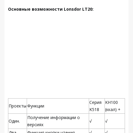
Основные возможности Lonsdor LT20:
Серия
KH100
Проекты
Функции
K518
(ккал) +
Получение информации о
Один.
√
√
версиях
Два.
Функция кнопки чтения
√
√