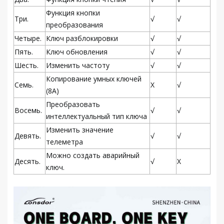
Функция кнопки
Три.
√
√
преобразования
Четыре.
Ключ разблокировки
√
√
Пять.
Ключ обновления
√
√
Шесть.
Изменить частоту
√
√
Копирование умных ключей
Семь.
Х
√
(8А)
Преобразовать
Восемь.
√
√
интеллектуальный тип ключа
Изменить значение
Девять.
√
√
телеметра
Можно создать аварийный
Десять.
√
Х
ключ.