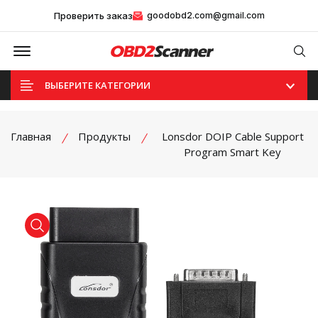
Проверить заказ
goodobd2.com@gmail.com
Offcanvas Menu Open
Se
ВЫБЕРИТЕ КАТЕГОРИИ
Главная
Продукты
Lonsdor DOIP Cable Support
Program Smart Key
product view